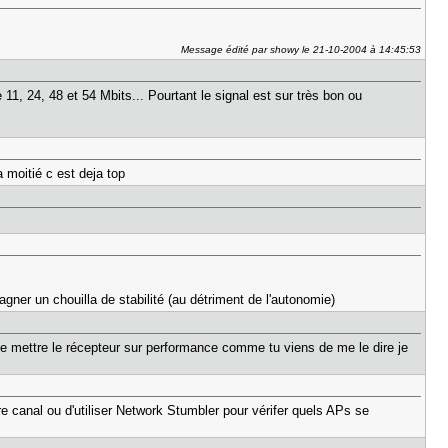
Message édité par showy le 21-10-2004 à 14:45:53
11, 24, 48 et 54 Mbits... Pourtant le signal est sur très bon ou
 moitié c est deja top
gner un chouilla de stabilité (au détriment de l'autonomie)
é de mettre le récepteur sur performance comme tu viens de me le dire je
re canal ou d'utiliser Network Stumbler pour vérifer quels APs se