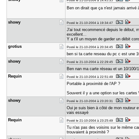
Posté le 21-10-2004 à 14:45:35
Ben on dirait que ça n'est jamais arrivé
showy
Posté le 21-10-2004 à 19:34:47
J'ai tout recommencé depuis le début, mai
excellent...
Y a t'il un moyen de garder un débit con
grotius
Posté le 21-10-2004 à 20:34:45
ben si ta carte reseau du pc c est une 1
showy
Posté le 21-10-2004 à 22:29:45
Ben nan ma carte réseau et un 10/100/10
Requin
Posté le 21-10-2004 à 22:51:49
Portable à proximité de l'AP ?
Souvent il y a une option sur les cartes
showy
Posté le 21-10-2004 à 23:20:31
Oui je suis bien à côté de mon routeur et
vais essayé
Requin
Posté le 21-10-2004 à 23:25:49
Tu n'as pas des voisins sur le même cana
trouvaient à proximité ?