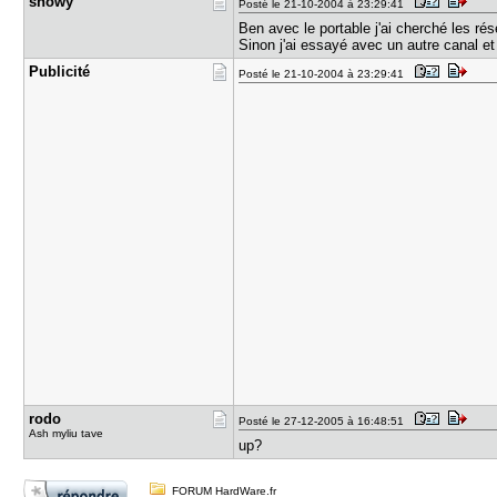
showy
Posté le 21-10-2004 à 23:29:41
Ben avec le portable j'ai cherché les rés
Sinon j'ai essayé avec un autre canal e
Publicité
Posté le 21-10-2004 à 23:29:41
rodo
Posté le 27-12-2005 à 16:48:51
Ash myliu tave
up?
FORUM HardWare.fr