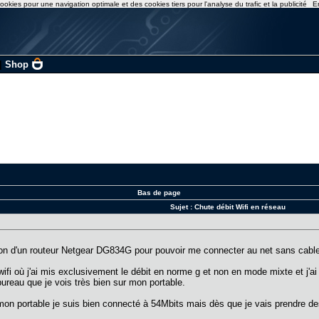
ookies pour une navigation optimale et des cookies tiers pour l'analyse du trafic et la publicité
E
|
Shop
Bas de page
Sujet :
Chute débit Wifi en réseau
uisition d'un routeur Netgear DG834G pour pouvoir me connecter au net sans ca
 wifi où j'ai mis exclusivement le débit en norme g et non en mode mixte et j
bureau que je vois très bien sur mon portable.
on portable je suis bien connecté à 54Mbits mais dès que je vais prendre des