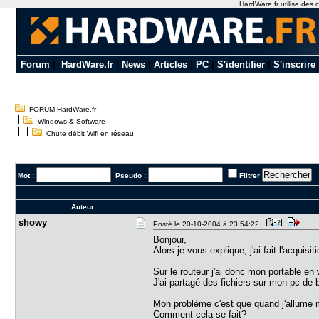
HardWare.fr utilise des c
Forum
|
HardWare.fr
|
News
|
Articles
|
PC
|
S'identifier
|
S'inscrire
FORUM HardWare.fr
Windows & Software
Chute débit Wifi en réseau
Mot :
Pseudo :
Filtrer
Auteur
showy
Posté le 20-10-2004 à 23:54:22
Bonjour,
Alors je vous explique, j'ai fait l'acq
Sur le routeur j'ai donc mon portable en
J'ai partagé des fichiers sur mon pc de 
Mon problème c'est que quand j'allume m
Comment cela se fait?