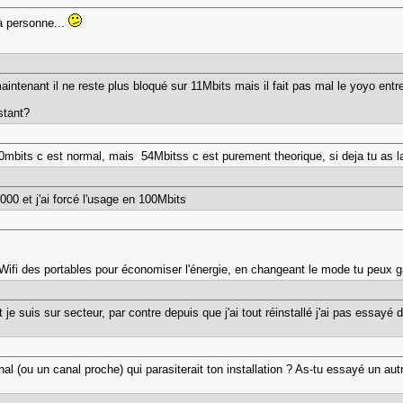
 à personne...
ntenant il ne reste plus bloqué sur 11Mbits mais il fait pas mal le yoyo entre 
stant?
0mbits c est normal, mais 54Mbitss c est purement theorique, si deja tu as la
00 et j'ai forcé l'usage en 100Mbits
 Wifi des portables pour économiser l'énergie, en changeant le mode tu peux ga
 je suis sur secteur, par contre depuis que j'ai tout réinstallé j'ai pas essay
l (ou un canal proche) qui parasiterait ton installation ? As-tu essayé un aut