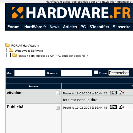
HardWare.fr utilise des cookies pour une navigation optimale et de
Forum
|
HardWare.fr
|
News
|
Articles
|
PC
|
S'identifier
|
S'inscrire
FORUM HardWare.fr
Windows & Software
existe t il un logiciel de CFT/PC sous windows NT ?
Mot :
Pseudo :
Filtrer
Auteur
S
vttvolant
Posté le 19-02-2004 à 16:44:45
tout est dans le titre .
Publicité
Posté le 19-02-2004 à 16:44:45