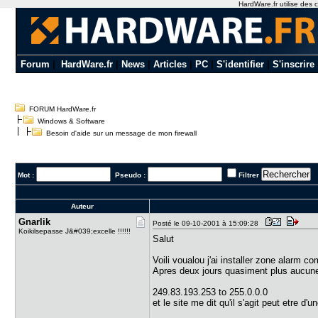
HardWare.fr utilise des c
Forum
|
HardWare.fr
|
News
|
Articles
|
PC
|
S'identifier
|
S'inscrire
FORUM HardWare.fr
Windows & Software
Besoin d'aide sur un message de mon firewall
Mot :
Pseudo :
Filtrer
Auteur
Gnarlik
Posté le 09-10-2001 à 15:09:28
Koikilsepasse J&#039;excelle !!!!!!
Salut
Voili voualou j'ai installer zone alarm c
Apres deux jours quasiment plus aucune
249.83.193.253 to 255.0.0.0
et le site me dit qu'il s'agit peut etre d