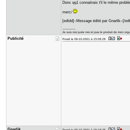
Donc qq1 connaitrais t'il le même problè
merci
[edtdd]--Message édité par Gnarlik--[/ed
---------------
Je suis moi juste moi et pas le produit de mon org
Publicité
Posté le 09-10-2001 à 15:09:28
Gnarlik
Posté le 09-10-2001 à 15:18:25