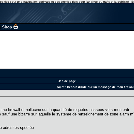
ookies pour une navigation optimale et des cookies tiers pour l'analyse du trafic et la publicité
E
|
Shop
Bas de page
Sujet :
Besoin d'aide sur un message de mon firewal
omme firewall et halluciné sur la quantité de requètes passées vers mon ordi.
 sauf une bizarre sur laquelle le systeme de renseignement de zone alarm m'
'une adresses spoofée