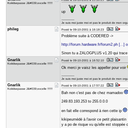
Koikilsepasse J&#039;excelle !!!!!!
up
---------------
Je suis moi juste moi et pas le produit de mon org
phileg
Posté le 09-10-2001 à 16:18:23
Problème suite à CODERED ->
http://forum.hardware.fr/forum2.ph [...]
Sinon tu a ZALOGPLUS v1.20 qui trace le
Gnarlik
Posté le 09-10-2001 à 16:52:10
Koikilsepasse J&#039;excelle !!!!!!
Ok merci je vaisz les appeller pour voir
---------------
Je suis moi juste moi et pas le produit de mon org
Gnarlik
Posté le 09-10-2001 à 17:57:22
Koikilsepasse J&#039;excelle !!!!!!
Bah non c'est pas de chez mamadoo
249.83.193.253 to 255.0.0.0
en fait elle correspond à rien cette ip
kikipeumédé à l'avoir ce petit plaisantin
y a po de risque vu qu'elle est stoppée