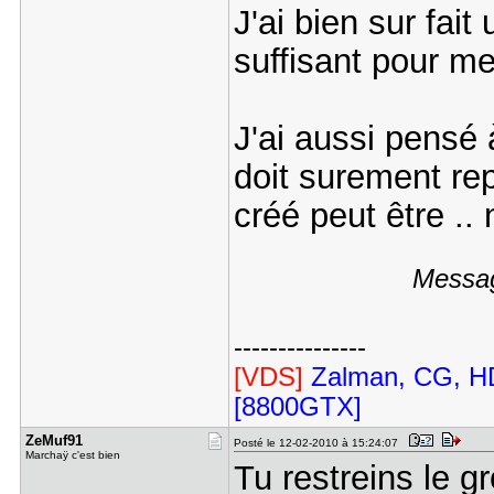
J'ai bien sur fai
suffisant pour met
J'ai aussi pensé 
doit surement re
créé peut être ..
Messag
---------------
[VDS]
Zalman, CG, HD
[8800GTX]
ZeMuf91
Posté le 12-02-2010 à 15:24:07
Marchaÿ c'est bien
Tu restreins le gr