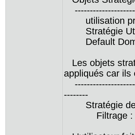
---------------------
utilisation pr
Stratégie Utili
Default Domai
Les objets strat
appliqués car ils
----------------------
--------
Stratégie de g
Filtrage : No