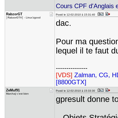
Cours CPF d'Anglais et
RabzorGT
Posté le 12-02-2010 à 15:31:40
│RabzorGT®│ - Linux'zgood
dac.
Pour ma question,
lequel il te faut
---------------
[VDS]
Zalman, CG, HD
[8800GTX]
ZeMuf91
Posté le 12-02-2010 à 15:33:30
Marchaÿ c'est bien
gpresult donne to
Objets Stratégi