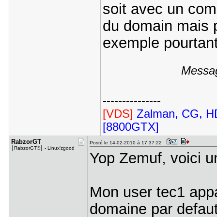
soit avec un com
du domain mais p
exemple pourtant
Messag
---------------
[VDS]
Zalman, CG, HD
[8800GTX]
RabzorGT
Posté le 14-02-2010 à 17:37:22
│RabzorGT®│ - Linux'zgood
Yop Zemuf, voici u
Mon user tec1 appa
domaine par defaut