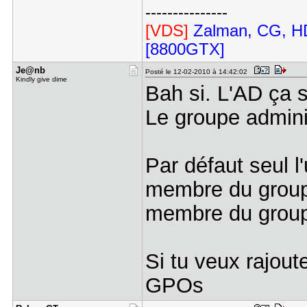
---------------
[VDS]
Zalman, CG, HD
[8800GTX]
Je@nb
Posté le 12-02-2010 à 14:42:02
Kindly give dime
Bah si. L'AD ça s
Le groupe adminis
Par défaut seul l'
membre du group
membre du groupe
Si tu veux rajoute
GPOs