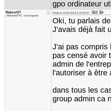
gpo ordinateur uti
RabzorGT
Posté le 12-02-2010 à 15:20:57
│RabzorGT®│ - Linux'zgood
Oki, tu parlais d
J'avais déjà fait 
J'ai pas compris l
pas censé avoir t
admin de l'entrep
l'autoriser à êtr
dans tous les ca
group admin ca n