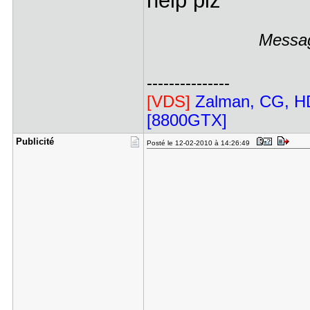
help plz
Messag
---------------
[VDS]
Zalman, CG, HD
[8800GTX]
Publicité
Posté le 12-02-2010 à 14:26:49