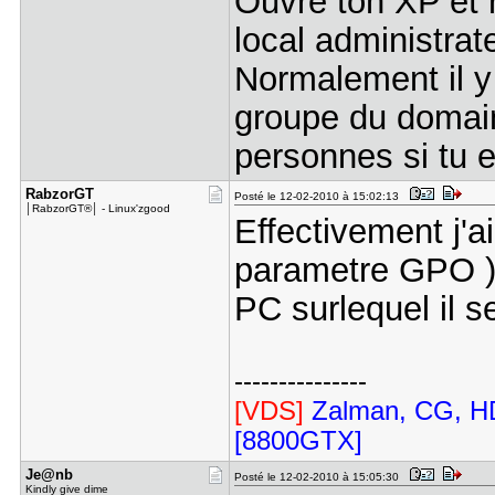
Ouvre ton XP et 
local administrat
Normalement il y a
groupe du domain
personnes si tu e
RabzorGT
Posté le 12-02-2010 à 15:02:13
│RabzorGT®│ - Linux'zgood
Effectivement j'
parametre GPO ) 
PC surlequel il s
---------------
[VDS]
Zalman, CG, HD
[8800GTX]
Je@nb
Posté le 12-02-2010 à 15:05:30
Kindly give dime