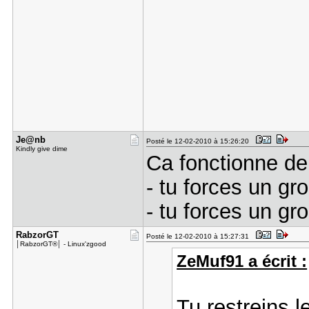
Je@nb
Posté le 12-02-2010 à 15:26:20
Kindly give dime
Ca fonctionne de
- tu forces un g
- tu forces un gr
RabzorGT
Posté le 12-02-2010 à 15:27:31
│RabzorGT®│ - Linux'zgood
ZeMuf91 a écrit :
Tu restreins l