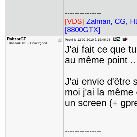
---------------
[VDS]
Zalman, CG, HD
[8800GTX]
RabzorGT
Posté le 12-02-2010 à 15:46:08
│RabzorGT®│ - Linux'zgood
J'ai fait ce que 
au même point .
J'ai envie d'être 
moi j'ai la même 
un screen (+ gpre
---------------