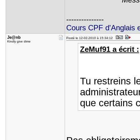
Messa
---------------
Cours CPF d'Anglais et
Je@nb
Posté le 12-02-2010 à 15:34:12
Kindly give dime
ZeMuf91 a écrit :
Tu restreins l
administrateu
que certains