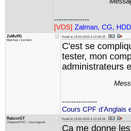
Messag
---------------
[VDS]
Zalman, CG, HDD,
ZeMuf91
Posté le 15-02-2010 à 12:06:35
Marchaÿ c'est bien
C'est se compliqu
tester, mon com
administrateurs e
Messa
---------------
Cours CPF d'Anglais et
RabzorGT
Posté le 15-02-2010 à 12:10:54
│RabzorGT®│ - Linux'zgood
Ca me donne les 