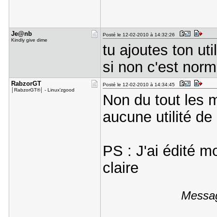
Je@nb
Posté le 12-02-2010 à 14:32:26
Kindly give dime
tu ajoutes ton ut
si non c'est nor
RabzorGT
Posté le 12-02-2010 à 14:34:45
│RabzorGT®│ - Linux'zgood
Non du tout les m
aucune utilité d
PS : J'ai édité m
claire
Messag