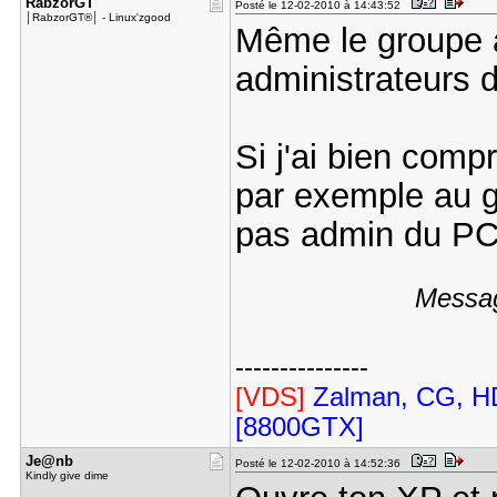
RabzorGT
Posté le 12-02-2010 à 14:43:52
│RabzorGT®│ - Linux'zgood
Même le groupe a
administrateurs d
Si j'ai bien comp
par exemple au g
pas admin du PC s
Messag
---------------
[VDS]
Zalman, CG, HD
[8800GTX]
Je@nb
Posté le 12-02-2010 à 14:52:36
Kindly give dime