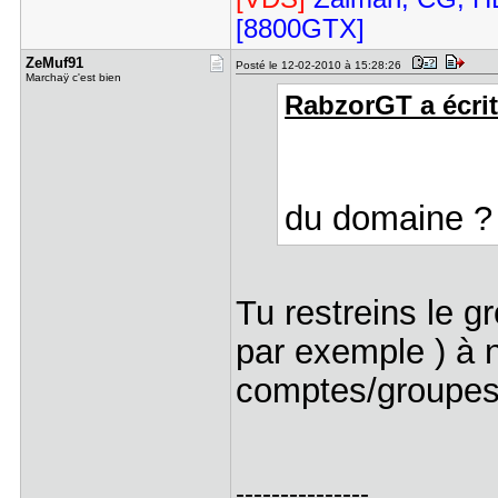
[8800GTX]
ZeMuf91
Posté le 12-02-2010 à 15:28:26
Marchaÿ c'est bien
RabzorGT a écrit
du domaine ? 
Tu restreins le g
par exemple ) à n
comptes/groupes
---------------