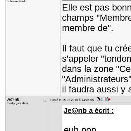
Lobo'tomizado
Elle est pas bonn
champs "Membres
membre de".
Il faut que tu cr
s'appeler "tondo
dans la zone "Ce
"Administrateurs"
il faudra aussi y 
Je@nb
Posté le 15-02-2010 à 14:05:05
Kindly give dime
Je@nb a écrit :
euh non.