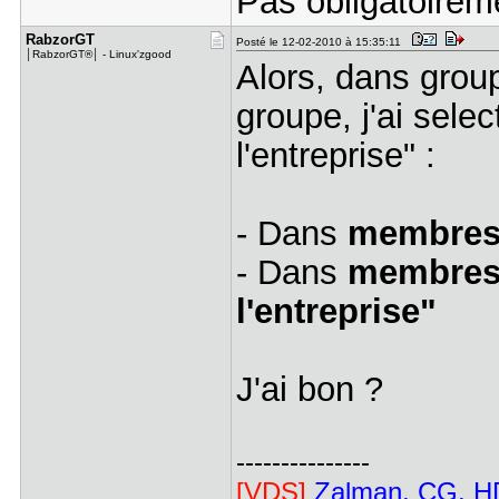
Pas obligatoirem
RabzorGT
Posté le 12-02-2010 à 15:35:11
│RabzorGT®│ - Linux'zgood
Alors, dans groupe
groupe, j'ai sele
l'entreprise" :
- Dans
membre
- Dans
membres
l'entreprise"
J'ai bon ?
---------------
[VDS]
Zalman, CG, HD