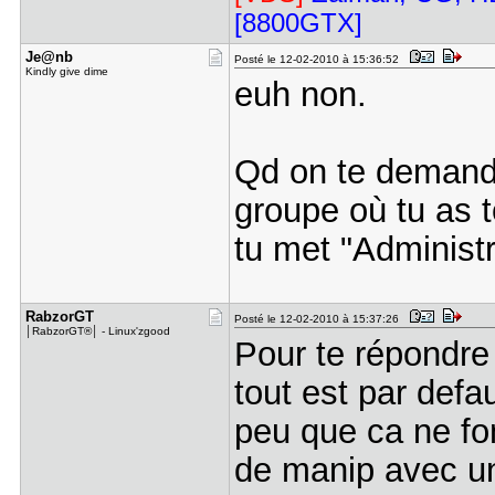
[8800GTX]
Je@nb
Posté le 12-02-2010 à 15:36:52
Kindly give dime
euh non.
Qd on te demande
groupe où tu as 
tu met "Administ
RabzorGT
Posté le 12-02-2010 à 15:37:26
│RabzorGT®│ - Linux'zgood
Pour te répondre
tout est par defa
peu que ca ne fon
de manip avec u