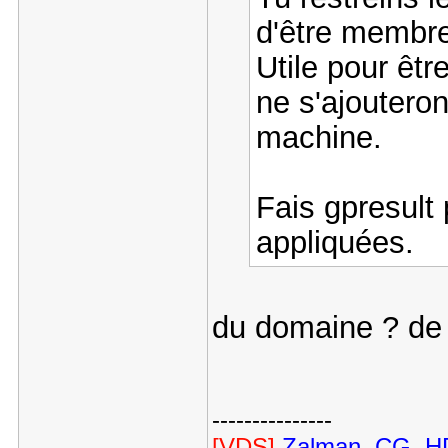
d'être membre
Utile pour êtr
ne s'ajouteron
machine.
Fais gpresult 
appliquées.
du domaine ? de 
---------------
[VDS]
Zalman, CG, HD