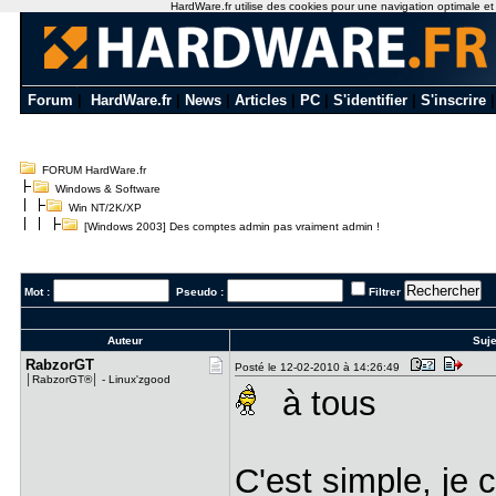
HardWare.fr utilise des cookies pour une navigation optimale et de
Forum
|
HardWare.fr
|
News
|
Articles
|
PC
|
S'identifier
|
S'inscrire
FORUM HardWare.fr
Windows & Software
Win NT/2K/XP
[Windows 2003] Des comptes admin pas vraiment admin !
Mot :
Pseudo :
Filtrer
Auteur
Suje
RabzorGT
Posté le 12-02-2010 à 14:26:49
│RabzorGT®│ - Linux'zgood
à tous
C'est simple, je 