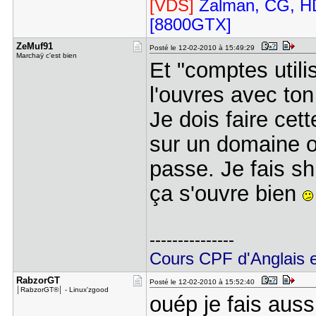
[VDS]
Zalman, CG, HD
[8800GTX]
ZeMuf91
Posté le 12-02-2010 à 15:49:29
Marchaÿ c'est bien
Et "comptes utili
l'ouvres avec to
Je dois faire cett
sur un domaine o
passe. Je fais sh
ça s'ouvre bien
---------------
Cours CPF d'Anglais et
RabzorGT
Posté le 12-02-2010 à 15:52:40
│RabzorGT®│ - Linux'zgood
ouép je fais auss