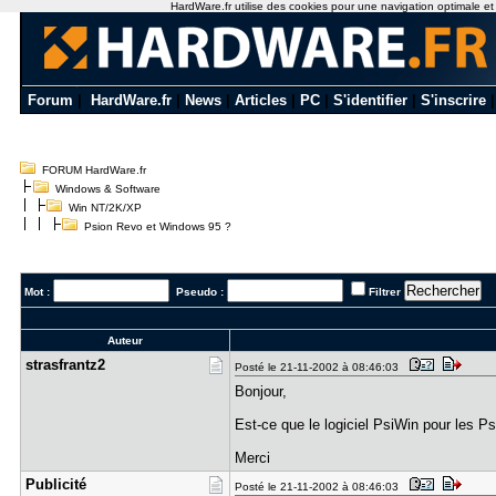
HardWare.fr utilise des cookies pour une navigation optimale et de
Forum
|
HardWare.fr
|
News
|
Articles
|
PC
|
S'identifier
|
S'inscrire
FORUM HardWare.fr
Windows & Software
Win NT/2K/XP
Psion Revo et Windows 95 ?
Mot :
Pseudo :
Filtrer
Auteur
strasfrant​z2
Posté le 21-11-2002 à 08:46:03
Bonjour,
Est-ce que le logiciel PsiWin pour les 
Merci
Publicité
Posté le 21-11-2002 à 08:46:03