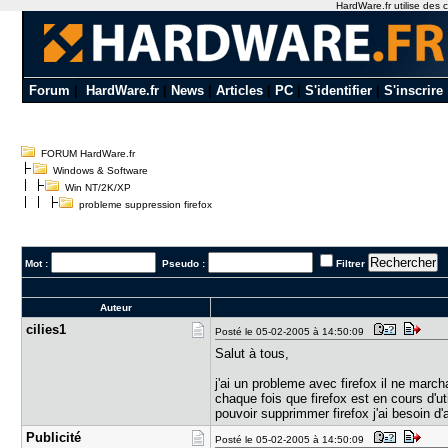
HardWare.fr utilise des c
Forum
|
HardWare.fr
|
News
|
Articles
|
PC
|
S'identifier
|
S'inscrire
FORUM HardWare.fr
Windows & Software
Win NT/2K/XP
probleme suppression firefox
Mot :
Pseudo :
Filtrer
Auteur
cilies1
Posté le 05-02-2005 à 14:50:09
Salut à tous,
j'ai un probleme avec firefox il ne marcha
chaque fois que firefox est en cours d'ut
pouvoir supprimmer firefox j'ai besoin d'
Publicité
Posté le 05-02-2005 à 14:50:09