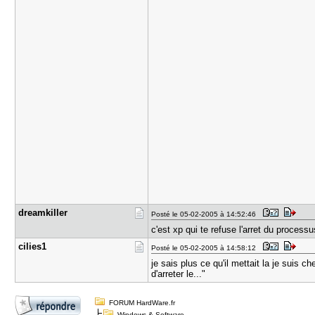
dreamkille​r
Posté le 05-02-2005 à 14:52:46
c'est xp qui te refuse l'arret du proce
cilies1
Posté le 05-02-2005 à 14:58:12
je sais plus ce qu'il mettait la je suis 
d'arreter le..."
FORUM HardWare.fr
Windows & Software