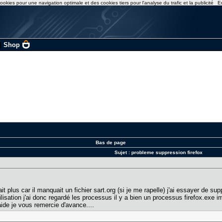
ookies pour une navigation optimale et des cookies tiers pour l'analyse du trafic et la publicité
E
|
Shop
Bas de page
Sujet :
probleme suppression firefox
it plus car il manquait un fichier sart.org (si je me rapelle) j'ai essayer de su
ilisation j'ai donc regardé les processus il y a bien un processus firefox.exe 
aide je vous remercie d'avance....