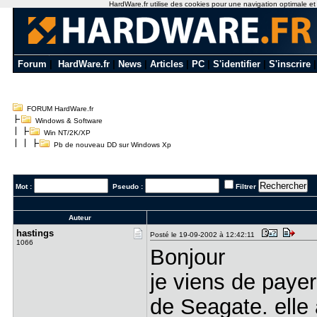
HardWare.fr utilise des cookies pour une navigation optimale et de
Forum
|
HardWare.fr
|
News
|
Articles
|
PC
|
S'identifier
|
S'inscrire
FORUM HardWare.fr
Windows & Software
Win NT/2K/XP
Pb de nouveau DD sur Windows Xp
Mot :
Pseudo :
Filtrer
Auteur
hastings
Posté le 19-09-2002 à 12:42:11
1066
Bonjour
je viens de paye
de Seagate. elle 