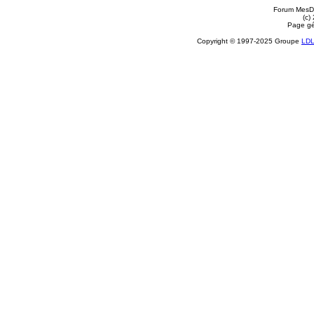
Forum MesDi
(c)
Page gé
Copyright © 1997-2025 Groupe
LD