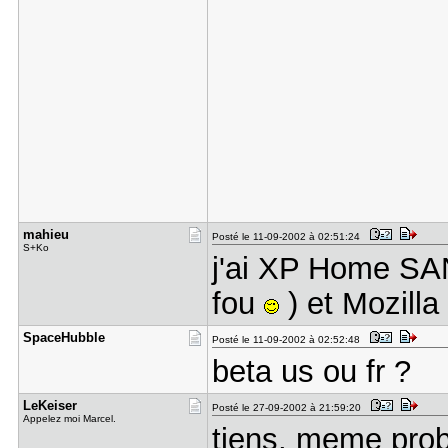
mahieu
Posté le 11-09-2002 à 02:51:24
S+Ko
j'ai XP Home SA
fou
) et Mozilla
SpaceHubbl​e
Posté le 11-09-2002 à 02:52:48
beta us ou fr ?
LeKeiser
Posté le 27-09-2002 à 21:59:20
Appelez moi Marcel.
tiens, meme pr