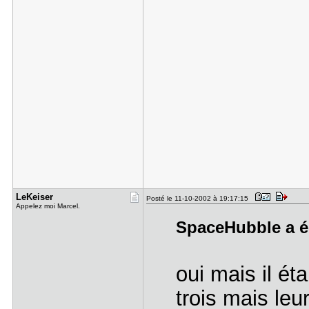
LeKeiser
Posté le 11-10-2002 à 19:17:15
Appelez moi Marcel.
SpaceHubble a éc
oui mais il éta
trois mais leu