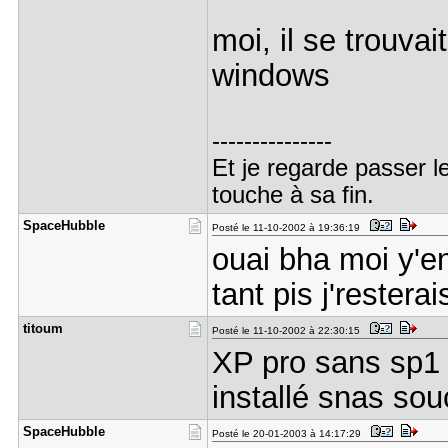
moi, il se trouva
windows
---------------
Et je regarde passer l
touche à sa fin.
SpaceHubbl​e
Posté le 11-10-2002 à 19:36:19
ouai bha moi y'e
tant pis j'rester
titoum
Posté le 11-10-2002 à 22:30:15
XP pro sans sp1 e
installé snas sou
SpaceHubbl​e
Posté le 20-01-2003 à 14:17:29