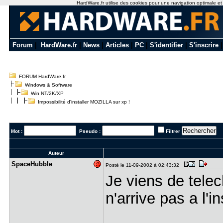
HardWare.fr utilise des cookies pour une navigation optimale et de
Forum
|
HardWare.fr
|
News
|
Articles
|
PC
|
S'identifier
|
S'inscrire
FORUM HardWare.fr
Windows & Software
Win NT/2K/XP
Impossibilité d'installer MOZILLA sur xp !
Mot :
Pseudo :
Filtrer
Auteur
SpaceHubbl​e
Posté le 11-09-2002 à 02:43:32
Je viens de telec
n'arrive pas a l'in