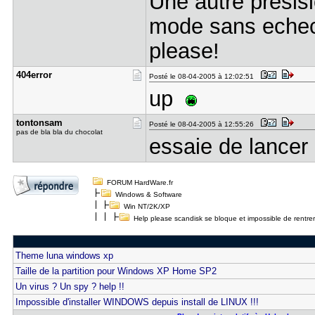
Une autre presisi
mode sans echec
please!
404error
Posté le 08-04-2005 à 12:02:51
up
tontonsam
Posté le 08-04-2005 à 12:55:26
pas de bla bla du chocolat
essaie de lancer 
FORUM HardWare.fr
Windows & Software
Win NT/2K/XP
Help please scandisk se bloque et impossible de rentre
Theme luna windows xp
Taille de la partition pour Windows XP Home SP2
Un virus ? Un spy ? help !!
Impossible d'installer WINDOWS depuis install de LINUX !!!