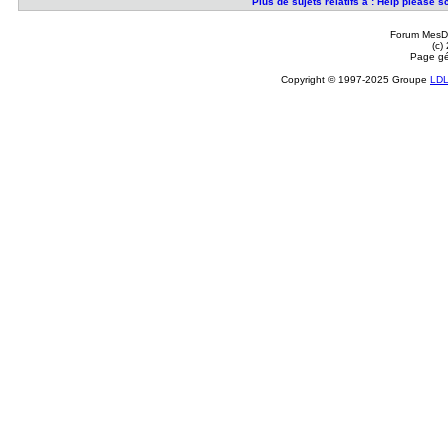
Plus de sujets relatifs à : Help please
Forum MesDi
(c)
Page gé
Copyright © 1997-2025 Groupe
LD