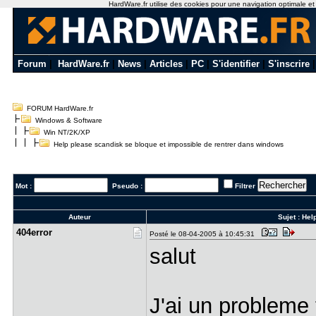
HardWare.fr utilise des cookies pour une navigation optimale et de
Forum
|
HardWare.fr
|
News
|
Articles
|
PC
|
S'identifier
|
S'inscrire
FORUM HardWare.fr
Windows & Software
Win NT/2K/XP
Help please scandisk se bloque et impossible de rentrer dans windows
Mot :
Pseudo :
Filtrer
Auteur
Sujet :
Hel
404error
Posté le 08-04-2005 à 10:45:31
salut
J'ai un probleme 