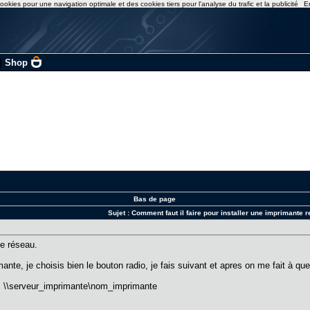
ookies pour une navigation optimale et des cookies tiers pour l'analyse du trafic et la publicité
E
|
Shop
Bas de page
Sujet :
Comment faut il faire pour installer une imprimante 
te réseau.
imante, je choisis bien le bouton radio, je fais suivant et apres on me fait à
is \\serveur_imprimante\nom_imprimante