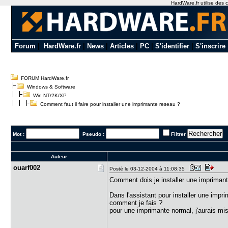
HardWare.fr utilise des c
Forum
|
HardWare.fr
|
News
|
Articles
|
PC
|
S'identifier
|
S'inscrire
FORUM HardWare.fr
Windows & Software
Win NT/2K/XP
Comment faut il faire pour installer une imprimante reseau ?
Mot :
Pseudo :
Filtrer
Auteur
ouarf002
Posté le 03-12-2004 à 11:08:35
Comment dois je installer une impriman
Dans l'assistant pour installer une impr
comment je fais ?
pour une imprimante normal, j'aurais m