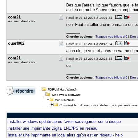
Des que j'aurais l'ip que faurdra que je
au lieu de metre \\serveur\nom_impriman
com21
Posté le 03-12-2004 à 14:07:34
real men don't click
non Faut installer une imprimante en loca
---------------
Cherche geekette
|
Traquez vos billets d'€
|
Don 
ouarf002
Posté le 03-12-2004 à 20:46:24
ahhh oki, je vois et apres on va me dem
com21
Posté le 03-12-2004 à 22:25:44
real men don't click
oui
---------------
Cherche geekette
|
Traquez vos billets d'€
|
Don 
FORUM HardWare.fr
Windows & Software
Win NT/2K/XP
Comment faut il faire pour installer une imprimante res
installer windows update apres l'avoir sauvegarder sur le disque
installer une imprimante Digital LN17PS en reseau
Installer une imprimante en local alors qu'on est en réseau - help