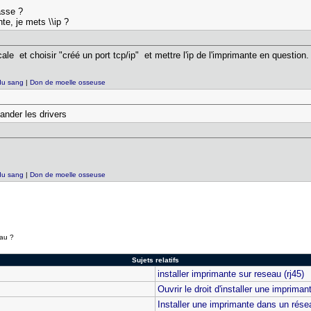
 fasse ?
te, je mets \\ip ?
le et choisir "créé un port tcp/ip" et mettre l'ip de l'imprimante en question.
du sang
|
Don de moelle osseuse
ander les drivers
du sang
|
Don de moelle osseuse
eau ?
Sujets relatifs
installer imprimante sur reseau (rj45)
Ouvrir le droit d'installer une imprim
Installer une imprimante dans un résea