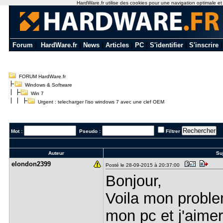
HardWare.fr utilise des cookies pour une navigation optimale et de
Forum
|
HardWare.fr
|
News
|
Articles
|
PC
|
S'identifier
|
S'inscrire
FORUM HardWare.fr
Windows & Software
Win 7
Urgent : telecharger l'iso windows 7 avec une clef OEM
Mot :
Pseudo :
Filtrer
Auteur
Suj
elondon239​9
Posté le 28-09-2015 à 20:37:00
Bonjour,
Voila mon problem
mon pc et j'aime