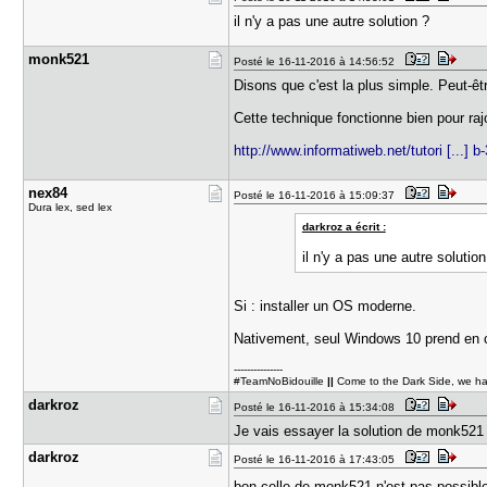
il n'y a pas une autre solution ?
monk521
Posté le 16-11-2016 à 14:56:52
Disons que c'est la plus simple. Peut-ê
Cette technique fonctionne bien pour rajo
http://www.informatiweb.net/tutori [...] b
nex84
Posté le 16-11-2016 à 15:09:37
Dura lex, sed lex
darkroz a écrit :
il n'y a pas une autre solution
Si : installer un OS moderne.
Nativement, seul Windows 10 prend en c
---------------
#TeamNoBidouille
||
Come to the Dark Side, we h
darkroz
Posté le 16-11-2016 à 15:34:08
Je vais essayer la solution de monk521 e
darkroz
Posté le 16-11-2016 à 17:43:05
bon celle de monk521 n'est pas possible