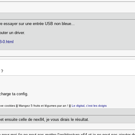
tre essayer sur une entrée USB non bleue...
uter un driver.
-3-0.html
 ?
harge ta config.
ave cookies
||
Mangez 5 fruits et légumes par an !
||
Le digital, c'est les doigts
t ensuite celle de nex84, je vous dirais le résultat.
 pour moi (je ne peut pas mettre l'architecture x64 et je ne peut pas ajouter