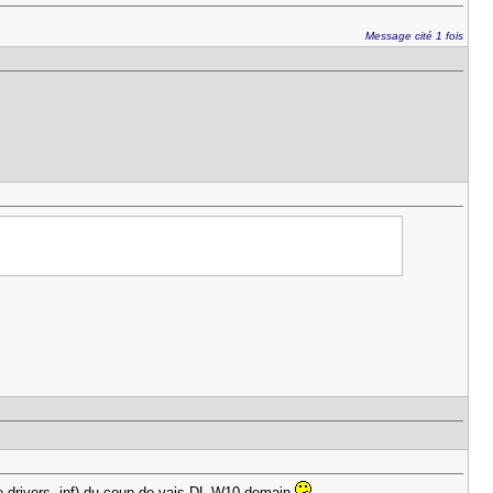
Message cité 1 fois
 de drivers .inf) du coup de vais DL W10 demain