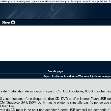
ookies pour une navigation optimale et des cookies tiers pour l'analyse du trafic et la publicité
E
|
Shop
Bas de page
Sujet :
Problème installation Windows 7 (drivers manqu
rs de l'installation de windows 7 à partir d'un USB bootable, l'USB marche très 
i vous disposez d'une disquette, d'un XD, DVD ou d'un lecteur Flash USB con
M (Gigabyte GA-B150M-D3H) mais le pilote ne s'installe pas (je pense que c'e
 bien lu)).
ers du CD mais je ne peut pas accéder à cette USB lorsqu'il me demande d'insta