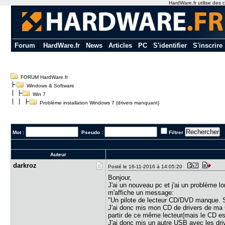
HardWare.fr utilise des c
Forum
|
HardWare.fr
|
News
|
Articles
|
PC
|
S'identifier
|
S'inscrire
FORUM HardWare.fr
Windows & Software
Win 7
Problème installation Windows 7 (drivers manquant)
Mot :
Pseudo :
Filtrer
Auteur
darkroz
Posté le 16-11-2016 à 14:05:20
Bonjour,
J'ai un nouveau pc et j'ai un problème lo
m'affiche un message:
"Un pilote de lecteur CD/DVD manque. S
J'ai donc mis mon CD de drivers de ma C
partir de ce même lecteur(mais le CD est
J'ai donc mis un autre USB avec les driv