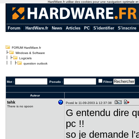
HardWare.fr utilise des cookies pour une navigation optimale et de
Forum
|
HardWare.fr
|
News
|
Articles
|
PC
|
S'identifier
|
S'inscrire
FORUM HardWare.fr
Windows & Software
Logiciels
question outlook
Mot :
Pseudo :
Filtrer
Auteur
tehk
Posté le 11-09-2003 à 12:37:38
There is no spoon
G entendu dire q
pc !!
so je demande l'a