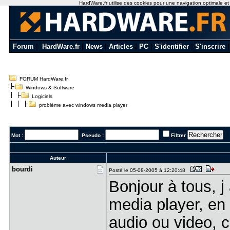
HardWare.fr utilise des cookies pour une navigation optimale et de
Forum
|
HardWare.fr
|
News
|
Articles
|
PC
|
S'identifier
|
S'inscrire
FORUM HardWare.fr
Windows & Software
Logiciels
problème avec windows media player
Mot :
Pseudo :
Filtrer
Auteur
bourdi
Posté le 05-08-2005 à 12:20:48
Bonjour à tous, 
media player, en e
audio ou video, c