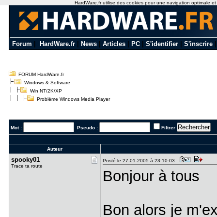
HardWare.fr utilise des cookies pour une navigation optimale et de
Forum
|
HardWare.fr
|
News
|
Articles
|
PC
|
S'identifier
|
S'inscrire
FORUM HardWare.fr
Windows & Software
Win NT/2K/XP
Problème Windows Media Player
Mot :
Pseudo :
Filtrer
Auteur
spooky01
Posté le 27-01-2005 à 23:10:03
Trace ta route
Bonjour à tous
Bon alors je m'ex