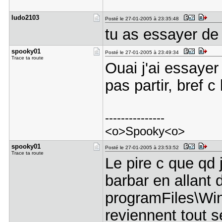
ludo2103
Posté le 27-01-2005 à 23:35:48
tu as essayer de
spooky01
Posté le 27-01-2005 à 23:49:34
Trace ta route
Ouai j'ai essayer
pas partir, bref c
---------------
<o>Spooky<o>
spooky01
Posté le 27-01-2005 à 23:53:52
Trace ta route
Le pire c que qd
barbar en allant 
programFiles\Win
reviennent tout se