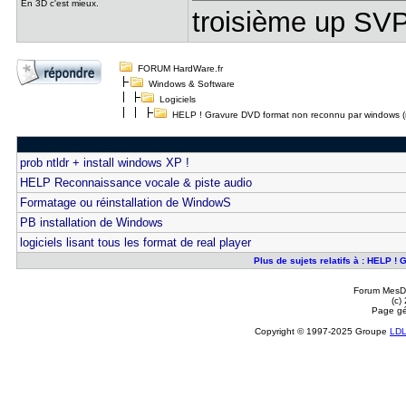
En 3D c'est mieux.
troisième up SVP 
FORUM HardWare.fr
Windows & Software
Logiciels
HELP ! Gravure DVD format non reconnu par windows (
prob ntldr + install windows XP !
HELP Reconnaissance vocale & piste audio
Formatage ou réinstallation de WindowS
PB installation de Windows
logiciels lisant tous les format de real player
Plus de sujets relatifs à : HELP 
Forum MesDi
(c)
Page gé
Copyright © 1997-2025 Groupe
LD