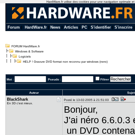
HardWare.fr utilise des cookies pour une navigation optimale et de
Forum
|
HardWare.fr
|
News
|
Articles
|
PC
|
S'identifier
|
S'inscrire
FORUM HardWare.fr
Windows & Software
Logiciels
HELP ! Gravure DVD format non reconnu par windows (nero)
Mot :
Pseudo :
Filtrer
Auteur
Sujet
BlackShark
Posté le 13-02-2005 à 21:51:03
En 3D c'est mieux.
Bonjour,
J'ai néro 6.6.0.3
un DVD contenan