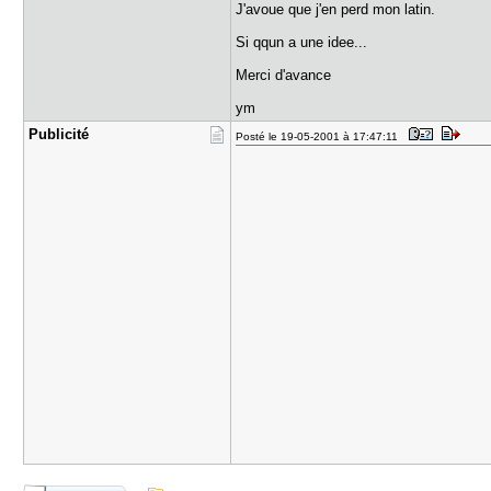
J'avoue que j'en perd mon latin.
Si qqun a une idee...
Merci d'avance
ym
Publicité
Posté le 19-05-2001 à 17:47:11