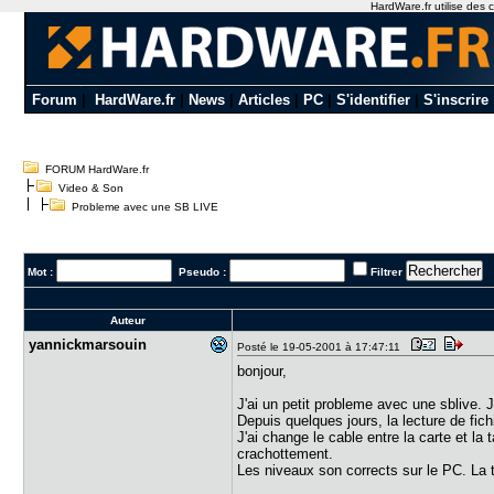
HardWare.fr utilise des c
Forum
|
HardWare.fr
|
News
|
Articles
|
PC
|
S'identifier
|
S'inscrire
FORUM HardWare.fr
Video & Son
Probleme avec une SB LIVE
Mot :
Pseudo :
Filtrer
Auteur
yannickmar​souin
Posté le 19-05-2001 à 17:47:11
bonjour,
J'ai un petit probleme avec une sblive.
Depuis quelques jours, la lecture de f
J'ai change le cable entre la carte et la 
crachottement.
Les niveaux son corrects sur le PC. La t