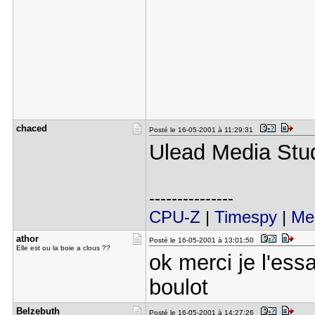
chaced
Posté le 16-05-2001 à 11:29:31
Ulead Media Studi
---------------
CPU-Z
|
Timespy
|
Me
athor
Posté le 16-05-2001 à 13:01:50
Elle est ou la boie a clous ??
ok merci je l'ess
boulot
Belzebuth
Posté le 16-05-2001 à 14:27:26