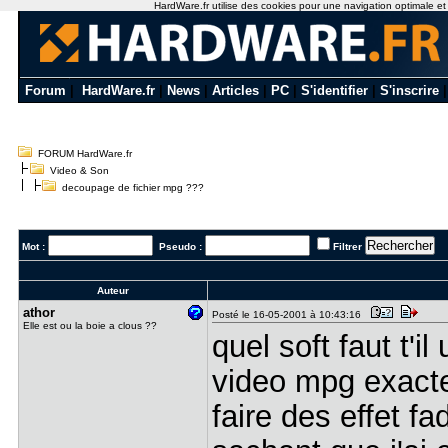
HardWare.fr utilise des cookies pour une navigation optimale et de
Forum
|
HardWare.fr
|
News
|
Articles
|
PC
|
S'identifier
|
S'inscrire
FORUM HardWare.fr
Video & Son
decoupage de fichier mpg ???
Mot :
Pseudo :
Filtrer
Auteur
athor
Posté le 16-05-2001 à 10:43:16
Elle est ou la boie a clous ??
quel soft faut t'i
video mpg exactem
faire des effet fad