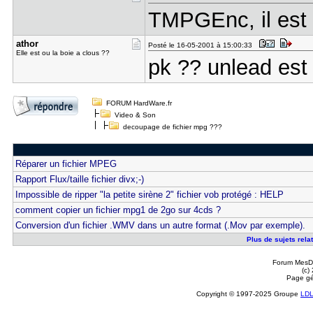
TMPGEnc, il est g
athor
Posté le 16-05-2001 à 15:00:33
Elle est ou la boie a clous ??
pk ?? unlead est 
FORUM HardWare.fr
Video & Son
decoupage de fichier mpg ???
Réparer un fichier MPEG
Rapport Flux/taille fichier divx;-)
Impossible de ripper "la petite sirène 2" fichier vob protégé : HELP
comment copier un fichier mpg1 de 2go sur 4cds ?
Conversion d'un fichier .WMV dans un autre format (.Mov par exemple).
Plus de sujets rela
Forum MesDi
(c)
Page gé
Copyright © 1997-2025 Groupe
LD