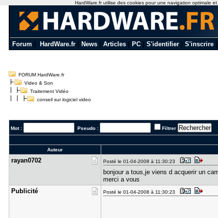
HardWare.fr utilise des cookies pour une navigation optimale et de
Forum
|
HardWare.fr
|
News
|
Articles
|
PC
|
S'identifier
|
S'inscrire
FORUM HardWare.fr
Video & Son
Traitement Vidéo
conseil sur logiciel video
Mot :
Pseudo :
Filtrer
Auteur
rayan0702
Posté le 01-04-2008 à 11:30:23
bonjour a tous,je viens d acquerir un cam
merci a vous
Publicité
Posté le 01-04-2008 à 11:30:23