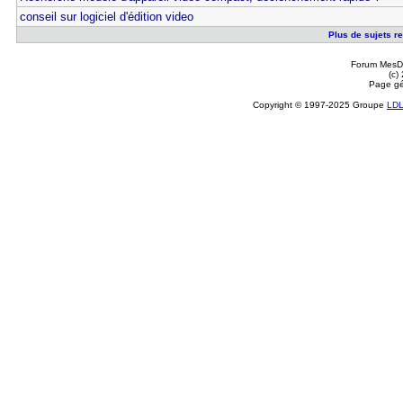
conseil sur logiciel d'édition video
Plus de sujets re
Forum MesDi
(c)
Page gé
Copyright © 1997-2025 Groupe
LD