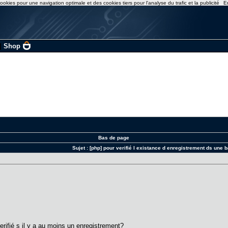
ookies pour une navigation optimale et des cookies tiers pour l'analyse du trafic et la publicité
E
|
Shop
Bas de page
Sujet :
[php] pour verifié l existance d enregistrement ds une
erifié s il y a au moins un enregistrement?