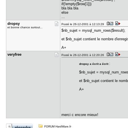
if(!empty($row[1]))
bla bla bla
else
...
dropsy
Posté le 26-12-2001 à 12:13:29
et bonne chance surtout...
$nb_sujet = mysql_num_rows($result);
et $nb_sujet contient le nombre d'enregi
A+
veryfree
Posté le 26-12-2001 à 12:20:26
:
dropsy a écrit a écrit
$nb_sujet = mysql_num_rows(
et $nb_sujet contient le nomb
A+
merci c encore mieux!
FORUM HardWare.fr