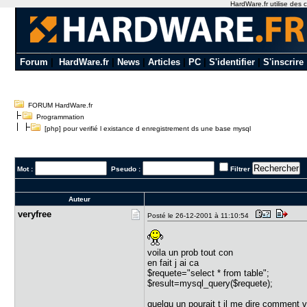
HardWare.fr utilise des c
Forum
|
HardWare.fr
|
News
|
Articles
|
PC
|
S'identifier
|
S'inscrire
FORUM HardWare.fr
Programmation
[php] pour verifié l existance d enregistrement ds une base mysql
Mot :
Pseudo :
Filtrer
Auteur
veryfree
Posté le 26-12-2001 à 11:10:54
voila un prob tout con
en fait j ai ca
$requete="select * from table";
$result=mysql_query($requete);
quelqu un pourait t il me dire comment v