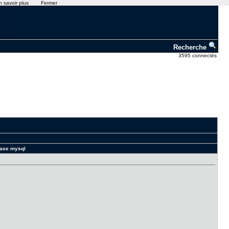
n savoir plus
Fermer
Recherche
3595 connectés
 base mysql