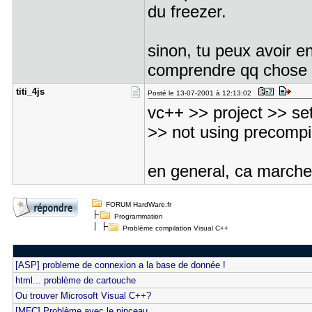
du freezer.
sinon, tu peux avoir en
comprendre qq chose (j
titi_4js
Posté le 13-07-2001 à 12:13:02
vc++ >> project >> se
>> not using precompi
en general, ca marche
FORUM HardWare.fr
Programmation
Problème compilation Visual C++
[ASP] probleme de connexion a la base de donnée !
html... problème de cartouche
Ou trouver Microsoft Visual C++?
[MFC] Problème avec le pinceau