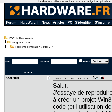
HardWare.fr utilise des cookies pour une navigation optimale et de
Forum
|
HardWare.fr
|
News
|
Articles
|
PC
|
S'identifier
|
S'inscrire
FORUM HardWare.fr
Programmation
Problème compilation Visual C++
Mot :
Pseudo :
Filtrer
Auteur
bear2001
Posté le 12-07-2001 à 22:46:40
Salut,
J'essaye de reproduir
à créer un projet Win3
code (et l'utilisation 