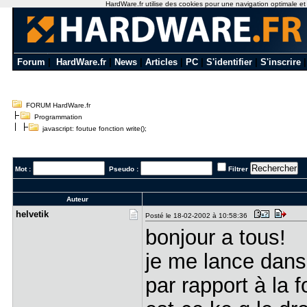
HardWare.fr utilise des cookies pour une navigation optimale et de
Forum
|
HardWare.fr
|
News
|
Articles
|
PC
|
S'identifier
|
S'inscrire
FORUM HardWare.fr
Programmation
javascript: foutue fonction write();
Mot :
Pseudo :
Filtrer
Auteur
helvetik
Posté le 18-02-2002 à 10:58:36
bonjour a tous!
je me lance dans l
par rapport à la f