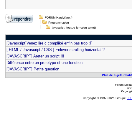
FORUM HardWare.fr
Programmation
javascript: foutue fonction write();
[Javascript]Venez lire c compliké enfin pas trop :P
[ HTML / Javascript / CSS ] Enlever scrolling horizontal ?
[JAVASCRIPT] Areter un script !!!
Différence entre un prototype et une fonction
[JAVASCRIPT] Petite question
Plus de sujets relatif
Forum MesDi
(c)
Page gé
Copyright © 1997-2025 Groupe
LD