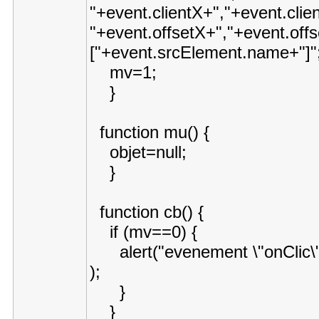
"+event.clientX+","+event.clie
"+event.offsetX+","+event.of
["+event.srcElement.name+"]
mv=1;
}
function mu() {
objet=null;
}
function cb() {
if (mv==0) {
alert("evenement \"onClic\" 
);
}
}