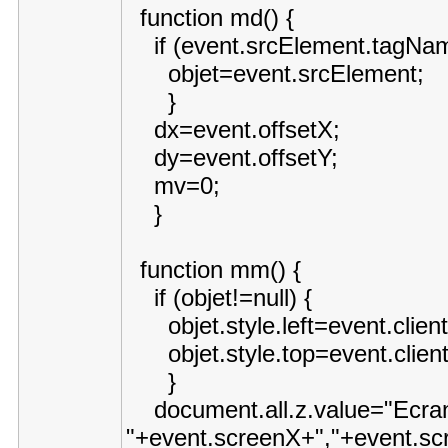
function md() {
if (event.srcElement.tagNa
objet=event.srcElement;
}
dx=event.offsetX;
dy=event.offsetY;
mv=0;
}
function mm() {
if (objet!=null) {
objet.style.left=event.clie
objet.style.top=event.clien
}
document.all.z.value="Ecran
"+event.screenX+","+event.sc