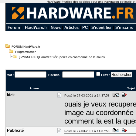
HardWare.fr utilise des cookies pour une navigation optimale et de
Forum
|
HardWare.fr
|
News
|
Articles
|
PC
|
S'identifier
|
S'inscrire
FORUM HardWare.fr
Programmation
[JAVASCRIPT]Comment récuperer les coordonné de la souris
Mot :
Pseudo :
Filtrer
Auteur
Sujet 
kick
Posté le 27-03-2001 à 14:37:58
ouais je veux recupere
image au coordonnée de
comment la est la ques
Publicité
Posté le 27-03-2001 à 14:37:58