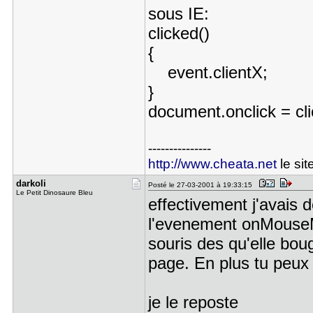
sous IE:
clicked()
{
event.clientX;
}
document.onclick = cli
---------------
http://www.cheata.net
le si
darkoli
Posté le 27-03-2001 à 19:33:15
Le Petit Dinosaure Bleu
effectivement j'avais de
l'evenement onMouseM
souris des qu'elle boug
page. En plus tu peux 
je le reposte