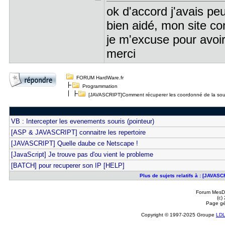
ok d'accord j'avais p
bien aidé, mon site co
je m'excuse pour avoir
merci
FORUM HardWare.fr
Programmation
[JAVASCRIPT]Comment récuperer les coordonné de la sou
VB : Intercepter les evenements souris (pointeur)
[ASP & JAVASCRIPT] connaitre les repertoire
[JAVASCRIPT] Quelle daube ce Netscape !
[JavaScript] Je trouve pas d'ou vient le probleme
[BATCH] pour recuperer son IP [HELP]
Plus de sujets relatifs à : [JAVA
Forum MesDi
(c)
Page gé
Copyright © 1997-2025 Groupe
LD