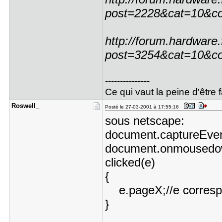
post=2228&cat=10&co
http://forum.hardware
post=3254&cat=10&co
---------------
Ce qui vaut la peine d'être fa
Roswell_
Posté le 27-03-2001 à 17:55:16
sous netscape:
document.captureEv
document.onmousedow
clicked(e)
{
e.pageX;//e corresp
}