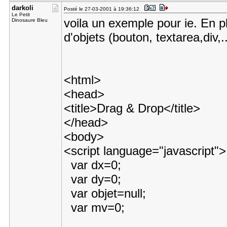
darkoli
Posté le 27-03-2001 à 19:36:12
Le Petit
voila un exemple pour ie. En p
Dinosaure Bleu
d'objets (bouton, textarea,div,..
<html>
<head>
<title>Drag & Drop</title>
</head>
<body>
<script language="javascript
var dx=0;
var dy=0;
var objet=null;
var mv=0;