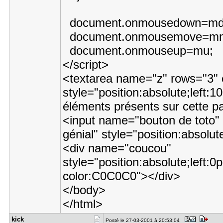
document.onmousedown=m
document.onmousemove=
document.onmouseup=mu;
</script>
<textarea name="z" rows="3" 
style="position:absolute;left:
éléments présents sur cette 
<input name="bouton de toto" 
génial" style="position:absolu
<div name="coucou"
style="position:absolute;left:
color:C0C0C0"></div>
</body>
</html>
kick
Posté le 27-03-2001 à 20:53:04