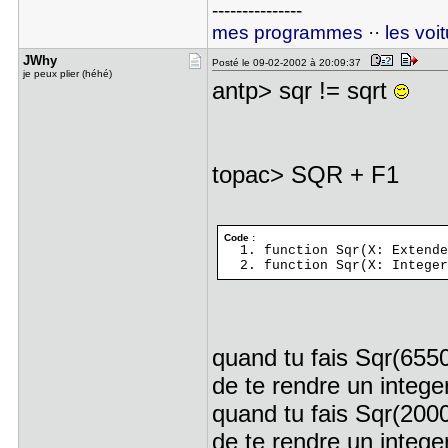
---------------
mes programmes
··
les voi
JWhy
Posté le 09-02-2002 à 20:09:37
je peux plier (héhé)
antp> sqr != sqrt
topac> SQR + F1
Code :
function Sqr(X: Extende
function Sqr(X: Integer
quand tu fais Sqr(6550
de te rendre un intege
quand tu fais Sqr(2000
de te rendre un integer