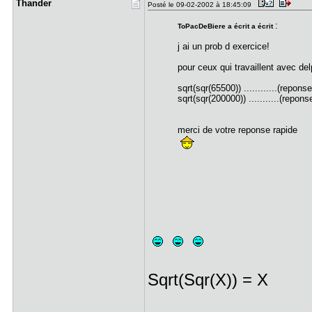
Thander
Posté le 09-02-2002 à 18:45:09
:
ToPacDeBiere a écrit a écrit
j ai un prob d exercice!
pour ceux qui travaillent avec del
sqrt(sqr(65500)) ............(reponse 
sqrt(sqr(200000)) ...........(reponse
merci de votre reponse rapide
Sqrt(Sqr(X)) = X