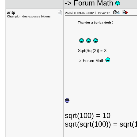
-> Forum Math
antp
Posté le 09-02-2002 à 19:42:15
Champion des excuses bidons
:
Thander a écrit a écrit
Sqrt(Sqr(X)) = X
-> Forum Math
sqrt(100) = 10
sqrt(sqrt(100)) = sqrt