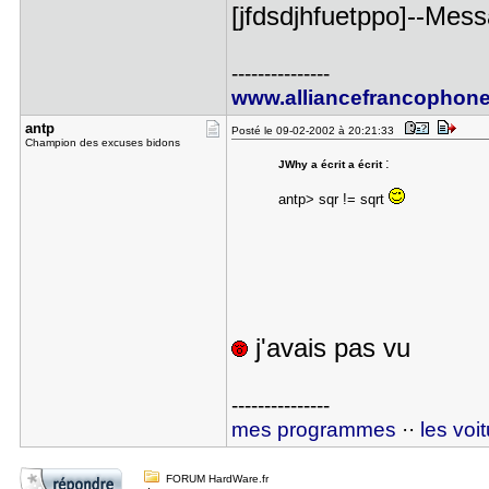
[jfdsdjhfuetppo]--Mess
---------------
www.alliancefrancophone
antp
Posté le 09-02-2002 à 20:21:33
Champion des excuses bidons
:
JWhy a écrit a écrit
antp> sqr != sqrt
j'avais pas vu
---------------
mes programmes
··
les voi
FORUM HardWare.fr