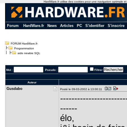
HardWare.fr utilise des cookies pour une navigation optimale et de
Forum
|
HardWare.fr
|
News
|
Articles
|
PC
|
S'identifier
|
S'inscrire
FORUM HardWare.fr
Programmation
aide newbie SQL
Mot :
Pseudo :
Filtrer
Auteur
Gusdabo
Posté le 09-03-2002 à 13:00:11
-----------------------
------
élo,