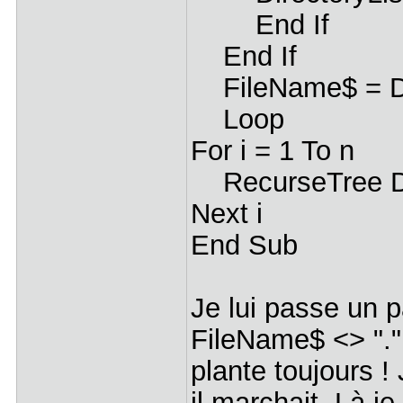
End If
End If
FileName$ = D
Loop
For i = 1 To n
RecurseTree Dire
Next i
End Sub
Je lui passe un p
FileName$ <> ".
plante toujours ! 
il marchait. Là je