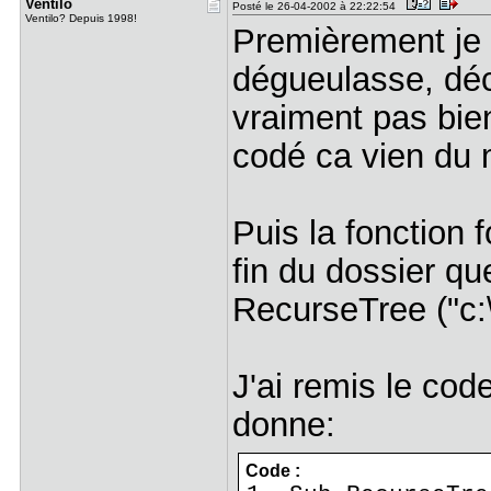
Ventilo
Posté le 26-04-2002 à 22:22:54
Ventilo? Depuis 1998!
Premièrement je 
dégueulasse, déc
vraiment pas bi
codé ca vien du
Puis la fonction f
fin du dossier q
RecurseTree ("c:
J'ai remis le code
donne:
Code :