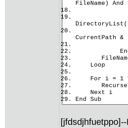
FileName) And 
n = 
ReDim
DirectoryList(
Direct
CurrentPath & 
End
End 
FileName 
Loop
For i = 1 T
RecurseTree
Next i
End Sub
[jfdsdjhfuetppo]-