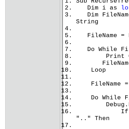
Sub RecurseTre
Dim i as
lo
Dim FileName 
String
FileName = D
Do While Fil
Print Curre
FileName 
Loop
FileName = D
Do While Fil
Debug.Print
If FileNam
".." Then
If GetAt