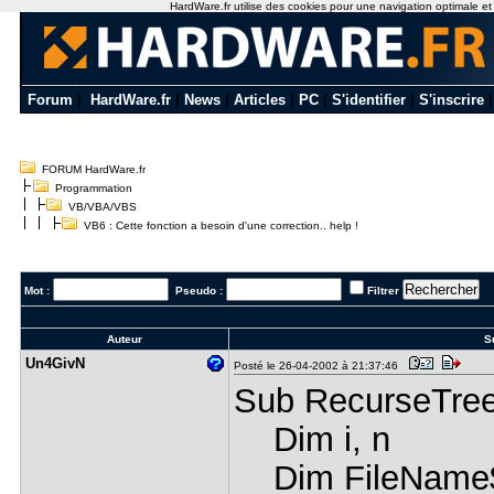
HardWare.fr utilise des cookies pour une navigation optimale et de
Forum
|
HardWare.fr
|
News
|
Articles
|
PC
|
S'identifier
|
S'inscrire
FORUM HardWare.fr
Programmation
VB/VBA/VBS
VB6 : Cette fonction a besoin d'une correction.. help !
Mot :
Pseudo :
Filtrer
Auteur
Su
Un4GivN
Posté le 26-04-2002 à 21:37:46
Sub RecurseTree
Dim i, n
Dim FileName$, 