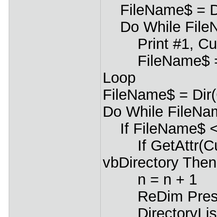
FileName$ = Di
Do While FileN
Print #1, Curr
FileName$ =
Loop
FileName$ = Dir(
Do While FileNa
If FileName$ <>
If GetAttr(Cur
vbDirectory Then
n = n + 1
ReDim Preserve
DirectoryList$