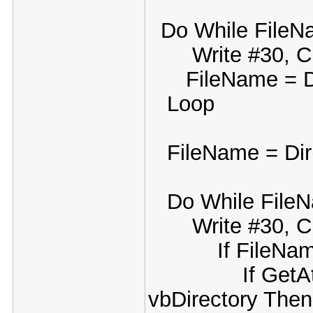
Do While FileNa
Write #30, Cur
FileName = D
Loop
FileName = Dir(
Do While FileN
Write #30, Cur
If FileName <>
If GetAttr(Cu
vbDirectory Then