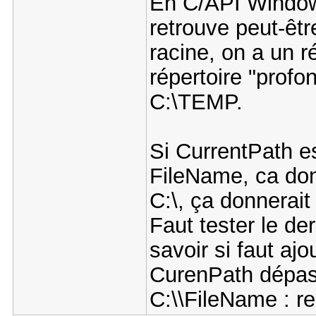
En C/API Windows
retrouve peut-êtr
racine, on a un r
répertoire "profond
C:\TEMP.
Si CurrentPath e
FileName, ca do
C:\, ça donnerai
Faut tester le de
savoir si faut ajo
CurenPath dépass
C:\\FileName : re