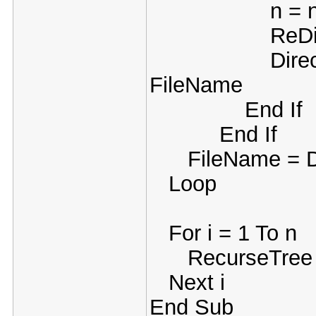
n = n +
ReDim Prese
DirectoryLis
FileName
End If
End If
FileName = D
Loop
For i = 1 To n
RecurseTree Dir
Next i
End Sub