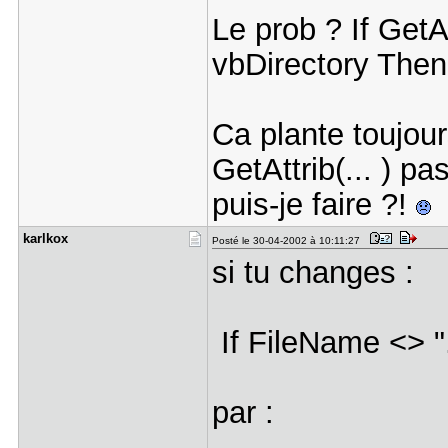
Le prob ? If Get
vbDirectory Then
Ca plante toujour
GetAttrib(... ) pa
puis-je faire ?!
karlkox
Posté le 30-04-2002 à 10:11:27
si tu changes :
If FileName <> "
par :