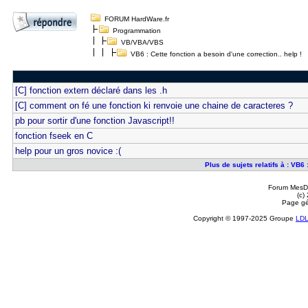
FORUM HardWare.fr
Programmation
VB/VBA/VBS
VB6 : Cette fonction a besoin d'une correction.. help !
[C] fonction extern déclaré dans les .h
[C] comment on fé une fonction ki renvoie une chaine de caracteres ?
pb pour sortir d'une fonction Javascript!!
fonction fseek en C
help pour un gros novice :(
Plus de sujets relatifs à : VB6 
Forum MesDi
(c)
Page gé
Copyright © 1997-2025 Groupe
LD