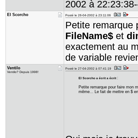
2002 à 22:23:38--
El Scorcho
Posté le 26-04-2002 à 23:11:06
Petite remarque 
FileName$
et
di
exactement au mê
de variable revien
Ventilo
Posté le 27-04-2002 à 07:41:19
Ventilo? Depuis 1998!
:
El Scorcho a écrit a écrit
Petite remarque pour faire mon m
même... Le fait de mettre en $ en