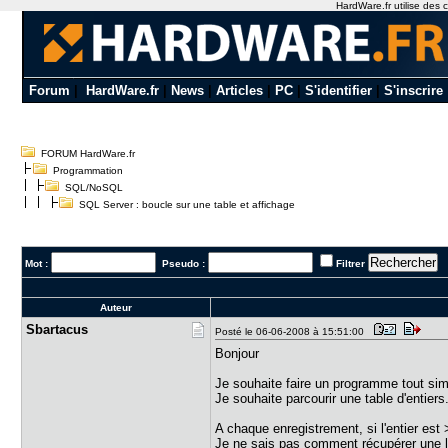
HardWare.fr utilise des c
Forum
|
HardWare.fr
|
News
|
Articles
|
PC
|
S'identifier
|
S'inscrire
FORUM HardWare.fr
Programmation
SQL/NoSQL
SQL Server : boucle sur une table et affichage
Mot :
Pseudo :
Filtrer
Auteur
Sbartacus
Posté le 06-06-2008 à 15:51:00
Bonjour
Je souhaite faire un programme tout si
Je souhaite parcourir une table d'entiers
A chaque enregistrement, si l'entier est
Je ne sais pas comment récupérer une 