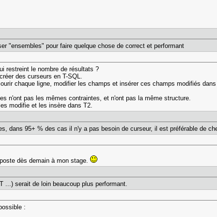
enser "ensembles" pour faire quelque chose de correct et performant
i restreint le nombre de résultats ?
 de créer des curseurs en T-SQL.
rcourir chaque ligne, modifier les champs et insérer ces champs modifiés dans
Elles n'ont pas les mêmes contraintes, et n'ont pas la même structure.
es modifie et les insère dans T2.
es, dans 95+ % des cas il n'y a pas besoin de curseur, il est préférable de che
es poste dès demain à mon stage.
..) serait de loin beaucoup plus performant.
 possible :