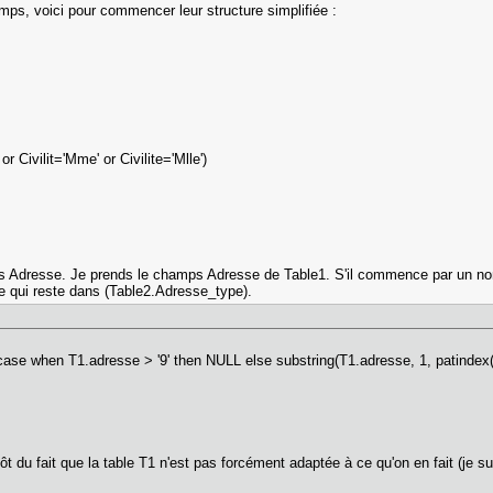
s, voici pour commencer leur structure simplifiée :
r Civilit='Mme' or Civilite='Mlle')
s Adresse. Je prends le champs Adresse de Table1. S'il commence par un nom
e qui reste dans (Table2.Adresse_type).
case when T1.adresse > '9' then NULL else substring(T1.adresse, 1, patindex(
ôt du fait que la table T1 n'est pas forcément adaptée à ce qu'on en fait (je su