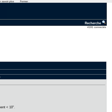
n savoir plus
Fermer
Recherche
4191 connectés
e
ment < 10".