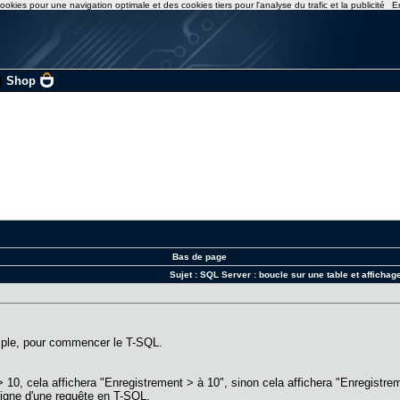
ookies pour une navigation optimale et des cookies tiers pour l'analyse du trafic et la publicité
E
|
Shop
Bas de page
Sujet :
SQL Server : boucle sur une table et affichag
mple, pour commencer le T-SQL.
.
 > 10, cela affichera "Enregistrement > à 10", sinon cela affichera "Enregistre
ligne d'une requête en T-SQL.