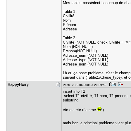
Mes tables possèdent beaucoup de champ
Table 1 :
Civilité
Nom
Prénom
Adresse
Table 2 :
Civilité (NOT NULL, check Civilite = 'Mr' o
Nom (NOT NULL)
Prenom(NOT NULL)
Adresse_num (NOT NULL)
Adresse_type (NOT NULL)
Adresse_nom (NOT NULL)
Là où ça pose problème, c'est le champ
suivant dans (Table2.Adrese_type), et c
HappyHarry
Posté le 09-06-2008 à 20:09:52
insert into T2
select T1.civilité, T1.nom, T1.prenom, 
substring
etc etc etc (flemme
)
mais bon le principal problème vient plut