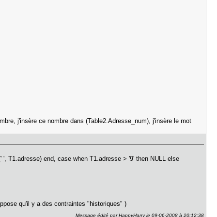
bre, j'insère ce nombre dans (Table2.Adresse_num), j'insère le mot
' ', T1.adresse) end, case when T1.adresse > '9' then NULL else
ppose qu'il y a des contraintes "historiques" )
Message édité par HappyHarry le 09-06-2008 à 20:12:38