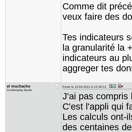
Comme dit précé
veux faire des d
Tes indicateurs s
la granularité la 
indicateurs au pl
aggreger tes don
el muchach​o
Posté le 13-04-2012 à 12:46:12
Comfortably Numb
J'ai pas compris l
C'est l'appli qui 
Les calculs ont-il
des centaines de