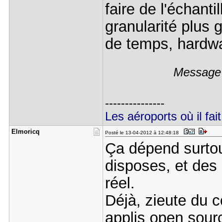
faire de l'échant
granularité plus 
de temps, hardw
Message 
---------------
Les aéroports où il fait
Elmoricq
Posté le 13-04-2012 à 12:48:18
Ça dépend surtou
disposes, et des
réel.
Déjà, zieute du 
applis open sour