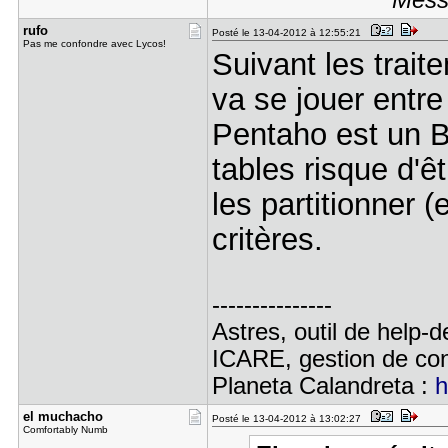
Messa
rufo
Posté le 13-04-2012 à 12:55:21
Pas me confondre avec Lycos!
Suivant les trait
va se jouer entr
Pentaho est un BI
tables risque d'êt
les partitionner 
critères.
---------------
Astres, outil de help-
ICARE, gestion de con
Planeta Calandreta :
h
el muchach​o
Posté le 13-04-2012 à 13:02:27
Comfortably Numb