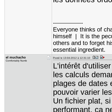
---------------
Everyone thinks of cha
himself | It is the pecu
others and to forget hi
essential ingredient.
el muchach​o
Posté le 13-04-2012 à 12:31:10
Comfortably Numb
L'intérêt d'utili
les calculs dema
plages de dates et
pouvoir varier les
Un fichier plat, 
performant, ça ne