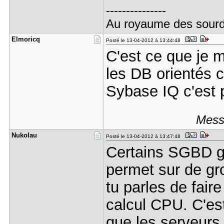
---------------
Au royaume des sourds
Elmoricq
Posté le 13-04-2012 à 13:44:48
C'est ce que je m
les DB orientés 
Sybase IQ c'est 
Messa
Nukolau
Posté le 13-04-2012 à 13:47:48
Certains SGBD gè
permet sur de gr
tu parles de fai
calcul CPU. C'est
que les serveurs 