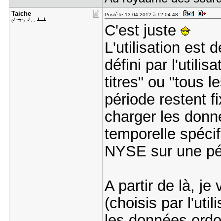
Taiche
Posté le 13-04-2012 à 12:04:48
(╯°□°）╯︵ ┻━┻
C'est juste
L'utilisation est
défini par l'utili
titres" ou "tous l
période restent f
charger les don
temporelle spéci
NYSE sur une pé
A partir de là, je
(choisis par l'uti
les données ordo