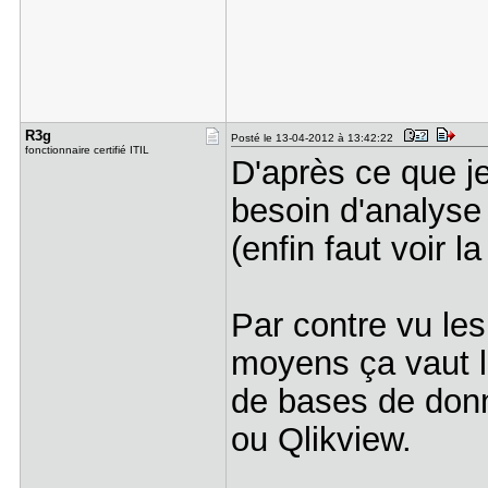
R3g
Posté le 13-04-2012 à 13:42:22
fonctionnaire certifié ITIL
D'après ce que je 
besoin d'analyse
(enfin faut voir l
Par contre vu les
moyens ça vaut l
de bases de donn
ou Qlikview.