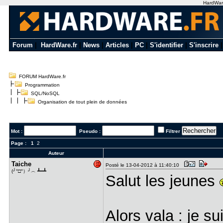
HardWare
Forum
|
HardWare.fr
|
News
|
Articles
|
PC
|
S'identifier
|
S'inscrire
FORUM HardWare.fr
Programmation
SQL/NoSQL
Organisation de tout plein de données
Mot :
Pseudo :
Filtrer
Page :
1
2
Auteur
Taiche
Posté le 13-04-2012 à 11:40:10
(╯°□°）╯︵ ┻━┻
Salut les jeunes
Alors vala : je su