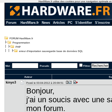
HardWare.fr utilise des cookies pour une navigation optimale et de
Forum
|
HardWare.fr
|
News
|
Articles
|
PC
|
S'identifier
|
S'inscrire
FORUM HardWare.fr
Programmation
PHP
erreur d'importation sauvegarde base de données SQL
Mot :
Pseudo :
Filtrer
Auteur
Suj
kinyo3
Posté le 03-04-2012 à 20:09:51
Bonjour,
j'ai un soucis avec une
mon forum.