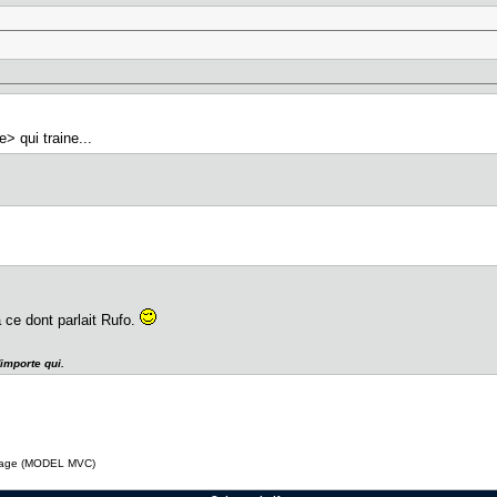
> qui traine...
à ce dont parlait Rufo.
'importe qui.
 page (MODEL MVC)