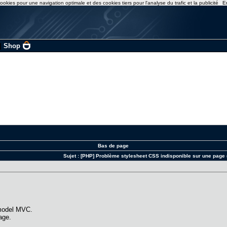
ookies pour une navigation optimale et des cookies tiers pour l'analyse du trafic et la publicité
E
|
Shop
Bas de page
Sujet :
[PHP] Problème stylesheet CSS indisponible sur une pag
e model MVC.
age.