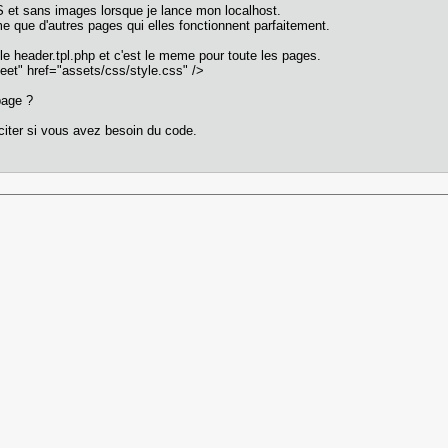
S et sans images lorsque je lance mon localhost.
 que d'autres pages qui elles fonctionnent parfaitement.
 le header.tpl.php et c'est le meme pour toute les pages.
sheet" href="assets/css/style.css" />
page ?
citer si vous avez besoin du code.