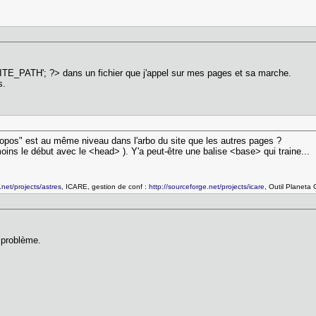
SITE_PATH'; ?> dans un fichier que j'appel sur mes pages et sa marche.
s.
 propos" est au même niveau dans l'arbo du site que les autres pages ?
ins le début avec le <head> ). Y'a peut-être une balise <base> qui traine...
.net/projects/astres
, ICARE, gestion de conf :
http://sourceforge.net/projects/icare
, Outil Planeta
e problème.