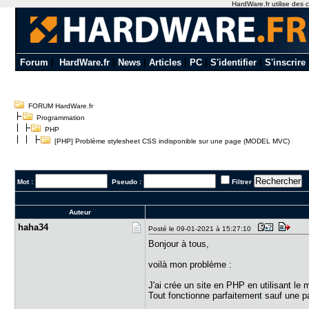
HardWare.fr utilise des c
Forum
|
HardWare.fr
|
News
|
Articles
|
PC
|
S'identifier
|
S'inscrire
FORUM HardWare.fr
Programmation
PHP
[PHP] Problème stylesheet CSS indisponible sur une page (MODEL MVC)
Mot :
Pseudo :
Filtrer
Auteur
haha34
Posté le 09-01-2021 à 15:27:10
Bonjour à tous,
voilà mon problème :
J'ai crée un site en PHP en utilisant l
Tout fonctionne parfaitement sauf une p