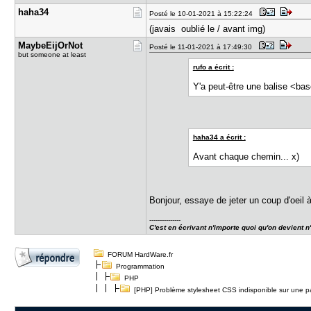
haha34
Posté le 10-01-2021 à 15:22:24
(javais oublié le / avant img)
MaybeEijOr​Not
Posté le 11-01-2021 à 17:49:30
but someone at least
rufo a écrit :
Y'a peut-être une balise <base
haha34 a écrit :
Avant chaque chemin... x)
Bonjour, essaye de jeter un coup d'oeil 
---------------
C'est en écrivant n'importe quoi qu'on devient n
FORUM HardWare.fr
Programmation
PHP
[PHP] Problème stylesheet CSS indisponible sur une