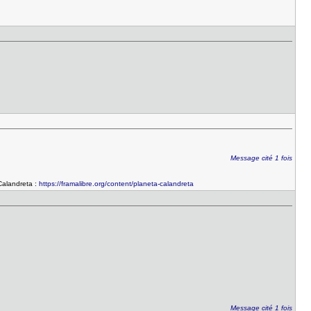
Message cité 1 fois
 Calandreta :
https://framalibre.org/content/planeta-calandreta
Message cité 1 fois