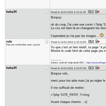
haha34
Posté le 10-01-2021 à 10:11:35
Bonjour,
ok du coup J'ai crée une const <?php '
Le css est bien là en changeant les lien
Cependant je n'ai pas les images...
rufo
Posté le 10-01-2021 à 10:13:05
Pas me confondre avec Lycos!
Vu que c'est un lien relatif, ta page "à
Montre le code html de cette page (au mo
---------------
Astres, outil de help-desk GPL :
http://sourceforge
haha34
Posté le 10-01-2021 à 15:07:49
Bonjour rufo,
merci pour ton aide mais j'ai pu régler l
Il me suffisait de mettre :
<?php 'SITE_PATH'; ?>/img
Avant chaque chemin... x)