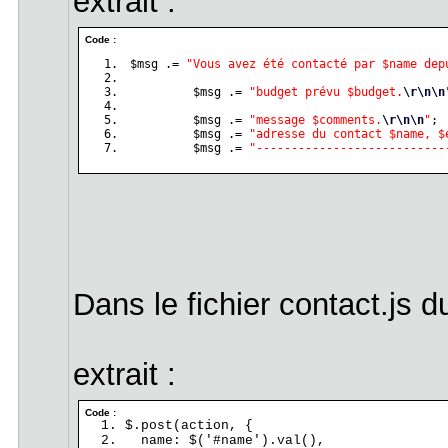
extrait :
Code :
$msg
 .= 
"Vous avez été contacté par $name dep
$msg
 .= 
"budget prévu $budget.
\r
\n
\n
$msg
 .= 
"message $comments.
\r
\n
\n
"
; 
$msg
 .= 
"adresse du contact $name, $
$msg
 .= 
"---------------------------
Dans le fichier contact.js d
extrait :
Code :
$.post(action, {
name: $('#name').val(),