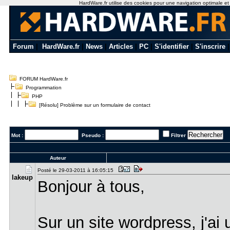
HardWare.fr utilise des cookies pour une navigation optimale et de
Forum
|
HardWare.fr
|
News
|
Articles
|
PC
|
S'identifier
|
S'inscrire
FORUM HardWare.fr
Programmation
PHP
[Résolu] Problème sur un formulaire de contact
Mot :
Pseudo :
Filtrer
Auteur
Posté le 29-03-2011 à 16:05:15
lakeup
Bonjour à tous,
Sur un site wordpress, j'ai