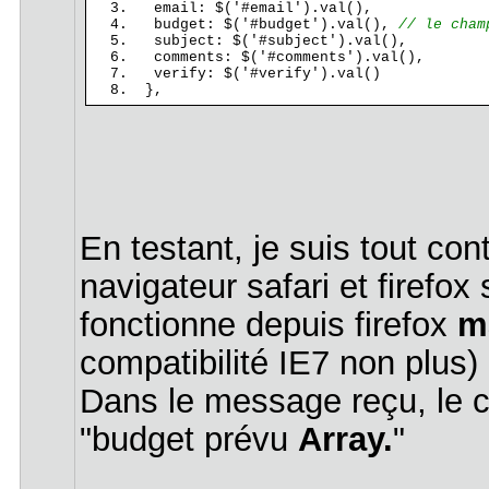
email: $('#email').val(),
budget: $('#budget').val(),
// le cham
subject: $('#subject').val(),
comments: $('#comments').val(),
verify: $('#verify').val()
},
En testant, je suis tout con
navigateur safari et firefo
fonctionne depuis firefox
m
compatibilité IE7 non plus)
Dans le message reçu, le c
"budget prévu
Array.
"