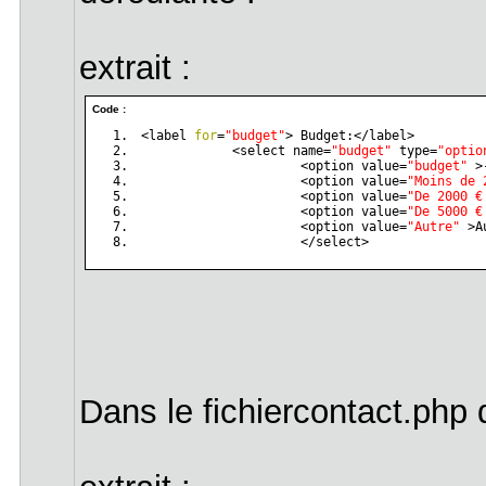
extrait :
Code :
<label 
for
=
"budget"
> Budget:</label>
            <select name=
"budget"
 type=
"optio
                     <option value=
"budget"
 >
                     <option value=
"Moins de 
                     <option value=
"De 2000 €
                     <option value=
"De 5000 €
                     <option value=
"Autre"
 >A
                     </select>
Dans le fichiercontact.php 