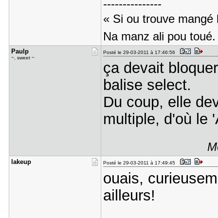
---------------
« Si ou trouve mangé l
Na manz ali pou toué.
Paulp
Posté le 29-03-2011 à 17:46:56
~, sweet ~
ça devait bloquer
balise select.
Du coup, elle de
multiple, d'où le '
Me
lakeup
Posté le 29-03-2011 à 17:49:45
ouais, curieuseme
ailleurs!