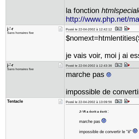
la fonction
htmlspecial
http://www.php.net/manu
j-'-r
Posté le 22-04-2002 à 12:42:12
Sans horraires fixe
$nomext=htmlentities
je vais voir, moi j ai 
j-'-r
Posté le 22-04-2002 à 12:43:36
Sans horraires fixe
marche pas
impossible de converti
Tentacle
Posté le 22-04-2002 à 13:09:56
:
J-'-R a écrit a écrit
marche pas
impossible de convertir le "ê"