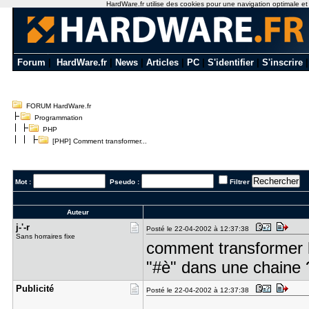
HardWare.fr utilise des cookies pour une navigation optimale et de
Forum
|
HardWare.fr
|
News
|
Articles
|
PC
|
S'identifier
|
S'inscrire
FORUM HardWare.fr
Programmation
PHP
[PHP] Comment transformer...
Mot :
Pseudo :
Filtrer
Auteur
j-'-r
Posté le 22-04-2002 à 12:37:38
Sans horraires fixe
comment transformer l
"#è" dans une chaine 
Publicité
Posté le 22-04-2002 à 12:37:38