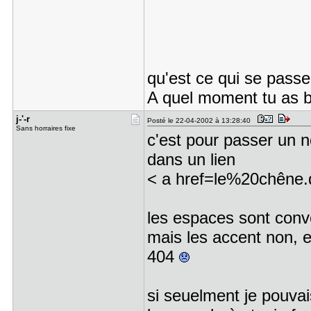
qu'est ce qui se pass
A quel moment tu as be
j-'-r
Posté le 22-04-2002 à 13:28:40
Sans horraires fixe
c'est pour passer un n
dans un lien
< a href=le%20chêne.
les espaces sont conv
mais les accent non, 
404
si seuelment je pouvai