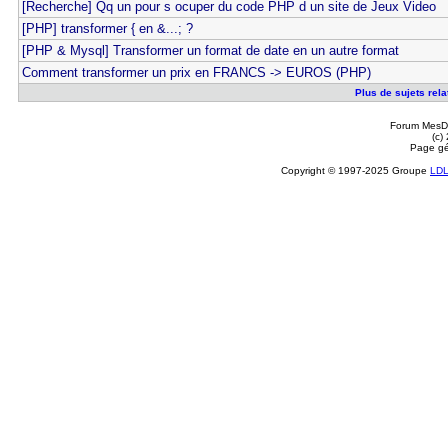
[Recherche] Qq un pour s ocuper du code PHP d un site de Jeux Video
[PHP] transformer { en &...; ?
[PHP & Mysql] Transformer un format de date en un autre format
Comment transformer un prix en FRANCS -> EUROS (PHP)
Plus de sujets rela
Forum MesDi
(c)
Page gé
Copyright © 1997-2025 Groupe
LD