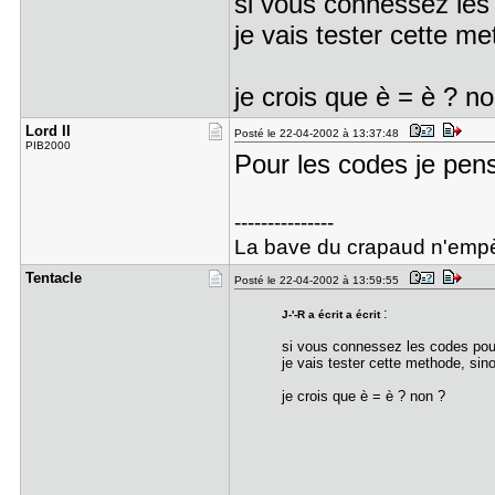
si vous connessez les 
je vais tester cette me
je crois que è = è ? n
Lord II
Posté le 22-04-2002 à 13:37:48
PIB2000
Pour les codes je pen
---------------
La bave du crapaud n'empè
Tentacle
Posté le 22-04-2002 à 13:59:55
:
J-'-R a écrit a écrit
si vous connessez les codes pour
je vais tester cette methode, sin
je crois que è = è ? non ?