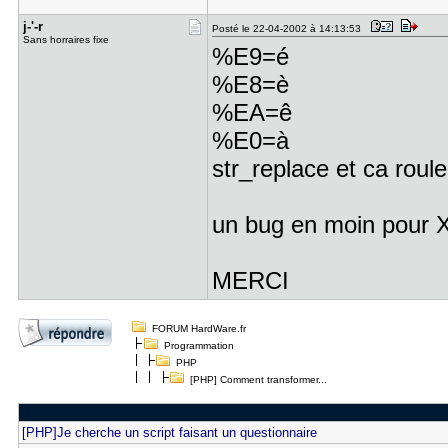
j-'-r
Posté le 22-04-2002 à 14:13:53
Sans horraires fixe
%E9=é
%E8=è
%EA=ê
%E0=à
str_replace et ca roule
un bug en moin pour 
MERCI
FORUM HardWare.fr
Programmation
PHP
[PHP] Comment transformer...
[PHP]Je cherche un script faisant un questionnaire