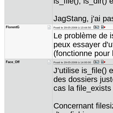
is_file(), is_dir() e
JagStang, j'ai pa
FlorentG
Posté le 29-05-2006 à 13:44:50
Le problème de is_
peux essayer d'uti
(fonctionne pour l
Face_Off
Posté le 29-05-2006 à 14:00:00
J'utilise is_file()
des dossiers jus
cas la file_exists
Concernant filesize