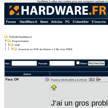
HardWare.fr utilise des cookies pour une navigation optimale et de
Forum
|
HardWare.fr
|
News
|
Articles
|
PC
|
S'identifier
|
S'inscrire
FORUM HardWare.fr
Programmation
PHP
Ouverture en PHP de fichiers > 5 Mo chez FREE.
Mot :
Pseudo :
Filtrer
Auteur
Face_Off
Posté le 29-05-2006 à 11:55:42
J'ai un gros pro