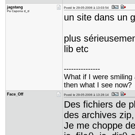
jagstang
Posté le 29-05-2006 à 13:03:54
Pa Capona ಠ_ಠ
un site dans un 
plus sérieusemen
lib etc
---------------
What if I were smilin
then what I see now
Face_Off
Posté le 29-05-2006 à 13:28:14
Des fichiers de p
des archives zip, 
Je me choppe des