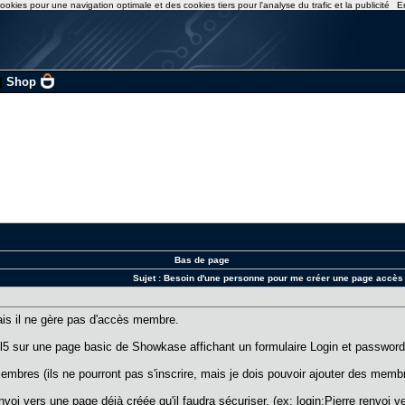
ookies pour une navigation optimale et des cookies tiers pour l'analyse du trafic et la publicité
E
|
Shop
Bas de page
Sujet :
Besoin d'une personne pour me créer une page accè
is il ne gère pas d'accès membre.
tml5 sur une page basic de Showkase affichant un formulaire Login et password
membres (ils ne pourront pas s'inscrire, mais je dois pouvoir ajouter des mem
i vers une page déjà créée qu'il faudra sécuriser. (ex: login:Pierre renvoi v