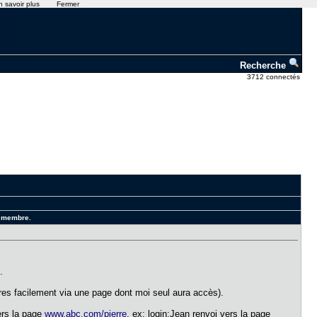
n savoir plus
Fermer
Recherche
3712 connectés
s membre.
.
bres facilement via une page dont moi seul aura accès).
ers la page
www.abc.com/pierre
, ex: login:Jean renvoi vers la page