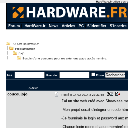
HardWare.fr utilise des c
Forum
|
HardWare.fr
|
News
|
Articles
|
PC
|
S'identifier
|
S'inscrire
FORUM HardWare.fr
Programmation
PHP
Besoin d'une personne pour me créer une page accès membre.
Mot :
Pseudo :
Filtrer
Auteur
coucoujojo
Posté le 14-03-2014 à 23:21:58
J'ai un site web créé avec Showkase ma
-Mon projet serait d'intégrer un code h
-Je fournirais le login et password aux 
-Chaque login (donc chaque membre) renvo