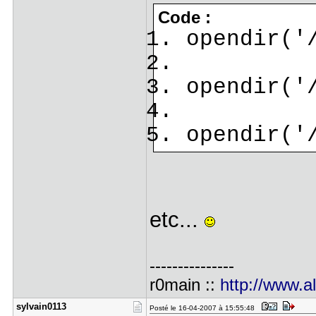
Code :
opendir('
opendir('
opendir('
etc...
---------------
r0main ::
http://www.
sylvain011​3
Posté le 16-04-2007 à 15:55:48