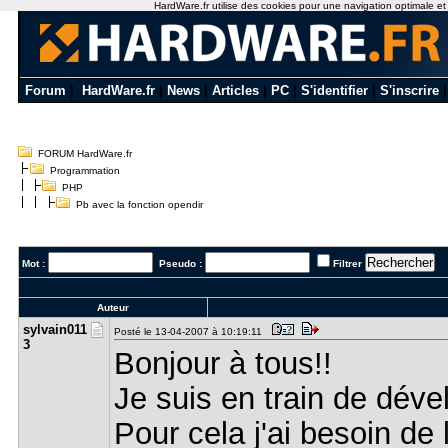
HardWare.fr utilise des cookies pour une navigation optimale et de
Forum
|
HardWare.fr
|
News
|
Articles
|
PC
|
S'identifier
|
S'inscrire
FORUM HardWare.fr
Programmation
PHP
Pb avec la fonction opendir
Mot :
Pseudo :
Filtrer
Auteur
sylvain011​
Posté le 13-04-2007 à 10:19:11
3
Bonjour à tous!!
Je suis en train de déve
Pour cela j'ai besoin de 