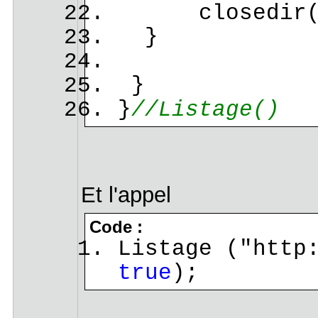
closedir($h
}
}
}
//Listage()
Et l'appel
Code :
Listage ("http
true
);