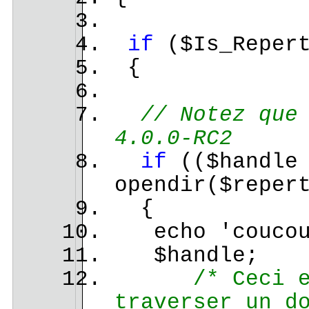
if
($Is_Repert
{
// Notez que
4.0.0-RC2
if
(($handle
opendir($reper
{
echo 'coucou
$handle;
/* Ceci 
traverser un d