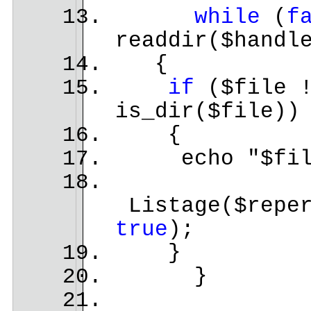
while
(
f
readdir($handl
{
if
($file !
is_dir($file))
{
echo "$file
Listage($reper
true
);
}
}