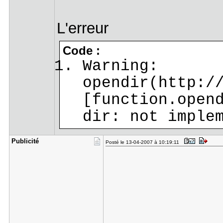
L'erreur
Code :
Warning:
opendir(http:/
[function.open
dir: not imple
Publicité
Posté le 13-04-2007 à 10:19:11