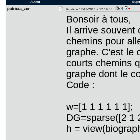
Auteur
Sujet
patricia_z​er
Posté le 17-11-2014 à 22:16:33
Bonsoir à tous,
Il arrive souvent 
chemins pour all
graphe. C'est le 
courts chemins qu
graphe dont le co
Code :
w=[1 1 1 1 1 1];
DG=sparse([2 1 2 
h = view(biograph