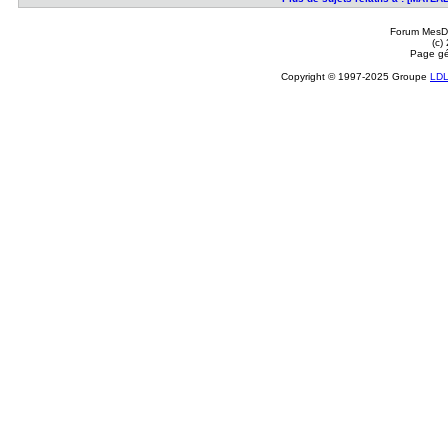
Forum MesDi
(c)
Page gé
Copyright © 1997-2025 Groupe
LD