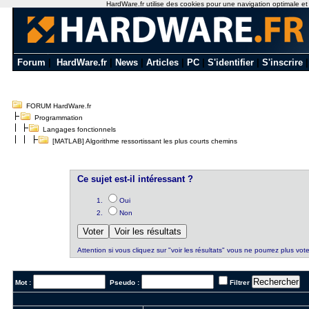
HardWare.fr utilise des cookies pour une navigation optimale et de
Forum
|
HardWare.fr
|
News
|
Articles
|
PC
|
S'identifier
|
S'inscrire
FORUM HardWare.fr
Programmation
Langages fonctionnels
[MATLAB] Algorithme ressortissant les plus courts chemins
Ce sujet est-il intéressant ?
Oui
Non
Attention si vous cliquez sur "voir les résultats" vous ne pourrez plus vote
Mot :
Pseudo :
Filtrer