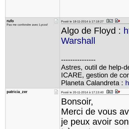
rufo
Posté le 18-11-2014 à 17:18:27
Pas me confondre avec Lycos!
Algo de Floyd :
h
Warshall
---------------
Astres, outil de help-
ICARE, gestion de con
Planeta Calandreta :
h
patricia_z​er
Posté le 20-11-2014 à 17:13:40
Bonsoir,
Merci de vous av
je peux avoir so