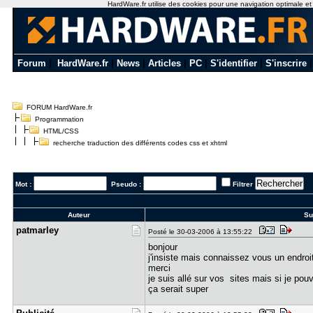
HardWare.fr utilise des cookies pour une navigation optimale et de
Forum
|
HardWare.fr
|
News
|
Articles
|
PC
|
S'identifier
|
S'inscrire
FORUM HardWare.fr
Programmation
HTML/CSS
recherche traduction des différents codes css et xhtml
Mot :
Pseudo :
Filtrer
Auteur
Suj
patmarley
Posté le 30-03-2006 à 13:55:22
bonjour
j'insiste mais connaissez vous un endroit
merci
je suis allé sur vos sites mais si je pou
ça serait super