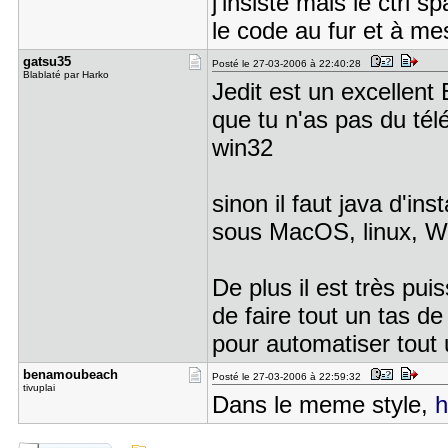
j'insiste mais le ctrl
le code au fur et à me
gatsu35
Posté le 27-03-2006 à 22:40:28
Blablaté par Harko
Jedit est un excellent 
que tu n'as pas du téléc
win32
sinon il faut java d'in
sous MacOS, linux, W
De plus il est très pu
de faire tout un tas d
pour automatiser tout 
benamoubea​ch
Posté le 27-03-2006 à 22:59:32
tivuplai
Dans le meme style,
h