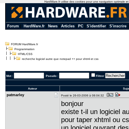
HardWare.fr utilise des cookies pour une navigation optimale et de
Forum
|
HardWare.fr
|
News
|
Articles
|
PC
|
S'identifier
|
S'inscrire
FORUM HardWare.fr
Programmation
HTML/CSS
recherche logiciel autre que notepad ++ pour xhtml et css
Mot :
Pseudo :
Filtrer
Auteur
Suje
patmarley
Posté le 26-03-2006 à 08:04:32
bonjour
existe t-il un logiciel
pour taper xhtml ou c
un logiciel ouvrant d