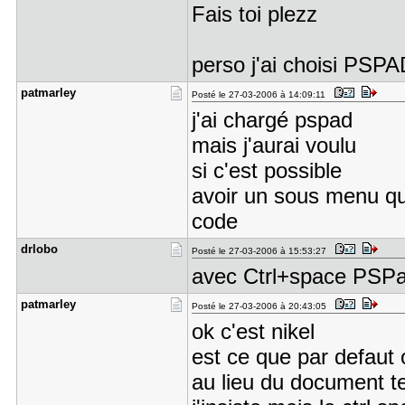
Fais toi plezz
perso j'ai choisi PSPA
patmarley
Posté le 27-03-2006 à 14:09:11
j'ai chargé pspad
mais j'aurai voulu
si c'est possible
avoir un sous menu qui
code
drlobo
Posté le 27-03-2006 à 15:53:27
avec Ctrl+space PSPad 
patmarley
Posté le 27-03-2006 à 20:43:05
ok c'est nikel
est ce que par defaut 
au lieu du document t