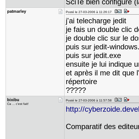
SciTe bien configuré (l
patmarley
Posté le 27-03-2006 à 11:26:17
j'ai telecharge jedit
je fais un double clic 
je double clic sur le do
puis sur jedit-windows.
puis sur jedit.exe
ensuite je lui indique 
et après il me dit que 
répertoire
?????
bixibu
Posté le 27-03-2006 à 11:57:58
Ca ... c'est fait!
http://cyberzoide.dev
Comparatif des editeu