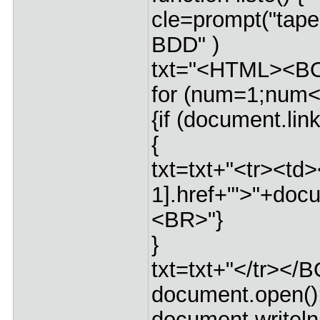
cle=prompt("tape
BDD" )
txt="<HTML><B
for (num=1;num<
{if (document.li
{
txt=txt+"<tr><t
1].href+"'>"+doc
<BR>"}
}
txt=txt+"</tr>
document.open(
document.writeln