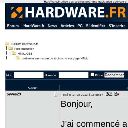
HardWare.fr utilise des cookies pour une navigation optimale et de
Forum
|
HardWare.fr
|
News
|
Articles
|
PC
|
S'identifier
|
S'inscrire
FORUM HardWare.fr
Programmation
HTML/CSS
probleme sur moteur de recherche sur page HTML
Mot :
Pseudo :
Filtrer
Auteur
S
pyves29
Posté le 17-08-2013 à 16:58:57
Bonjour,
J'ai commencé a