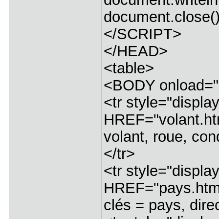
document.close(
</SCRIPT>
</HEAD>
<table>
<BODY onload="l
<tr style="displ
HREF="volant.ht
volant, roue, co
</tr>
<tr style="displ
HREF="pays.htm
clés = pays, dire