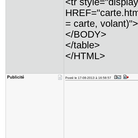
<tr style="displ
HREF="carte.html
= carte, volant)"
</BODY>
</table>
</HTML>
Publicité
Posté le 17-08-2013 à 16:58:57