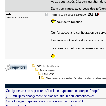
Avez-vous accès à la configuration du s
Dans vos pages, avez-vous des référenc
-id-
Posté le 07-03-2011 à 12:01:39
Je suis aux cabinets
pour cette réponse.
Oui j'ai accès à la configuration du ser
Les liens sont relatifs donc aucun souci
Je crains surtout pour le référencement
FORUM HardWare.fr
Programmation
HTML/CSS
Changement de dossier d'un site complet : quelles man
Configurer un site asp pour qu'il puisse supporter des scripts ".aspx"
[JS] multiples changement de classes sur un seul onmouseover
Carte Google maps installé sur site mais pas valide W3C