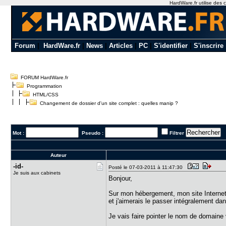
HardWare.fr utilise des c
Forum
|
HardWare.fr
|
News
|
Articles
|
PC
|
S'identifier
|
S'inscrire
FORUM HardWare.fr
Programmation
HTML/CSS
Changement de dossier d'un site complet : quelles manip ?
Mot :
Pseudo :
Filtrer
Auteur
-id-
Posté le 07-03-2011 à 11:47:30
Je suis aux cabinets
Bonjour,
Sur mon hébergement, mon site Internet
et j'aimerais le passer intégralement da
Je vais faire pointer le nom de domaine v