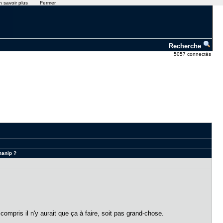
n savoir plus
Fermer
Recherche
5057 connectés
manip ?
 compris il n'y aurait que ça à faire, soit pas grand-chose.