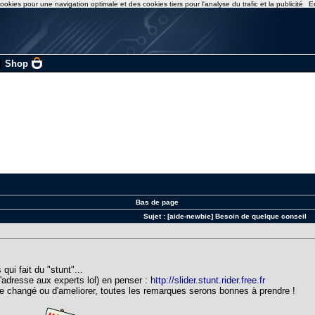
ookies pour une navigation optimale et des cookies tiers pour l'analyse du trafic et la publicité
E
|
Shop
Bas de page
Sujet :
[aide-newbie] Besoin de quelque conseil
s qui fait du "stunt"...
'adresse aux experts lol) en penser :
http://slider.stunt.rider.free.fr
e changé ou d'ameliorer, toutes les remarques serons bonnes à prendre !