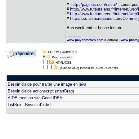
#
http://paginus.com/essai/
: cours po
#
http://www.tuteurs.ens.fr/internet/web/
#
http://www.tuteurs.ens.fr/internet/web
#
http://css.alsacreations.com/Comme [.
Bon week-end et bonne lecture
---------------
www.polychromies.com
(Portfolio) -
www.photog
FORUM HardWare.fr
Programmation
HTML/CSS
[aide-newbie] Besoin de quelque conseil
Besoin d'aide pour traiter une image en java
Besoin d'aide actionscript (startDrag)
AIDE creation site Good IDEA
ListBox : Besoin d'aide !