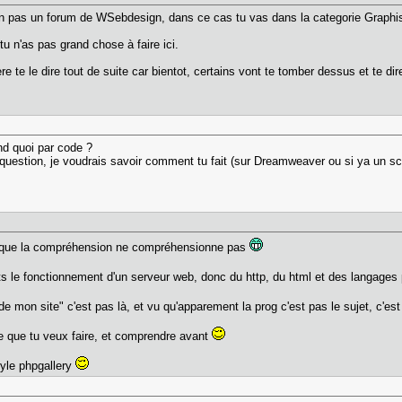
on pas un forum de WSebdesign, dans ce cas tu vas dans la categorie Graph
 tu n'as pas grand chose à faire ici.
ère te le dire tout de suite car bientot, certains vont te tomber dessus et te
end quoi par code ?
question, je voudrais savoir comment tu fait (sur Dreamweaver ou si ya un scr
 que la compréhension ne compréhensionne pas
s le fonctionnement d'un serveur web, donc du http, du html et des langages 
e mon site" c'est pas là, et vu qu'apparement la prog c'est pas le sujet, c'est
e que tu veux faire, et comprendre avant
tyle phpgallery