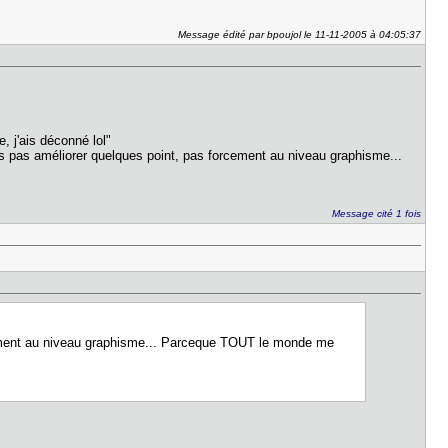
Message édité par bpoujol le 11-11-2005 à 04:05:37
de, j'ais déconné lol"
s pas améliorer quelques point, pas forcement au niveau graphisme...
Message cité 1 fois
cement au niveau graphisme... Parceque TOUT le monde me