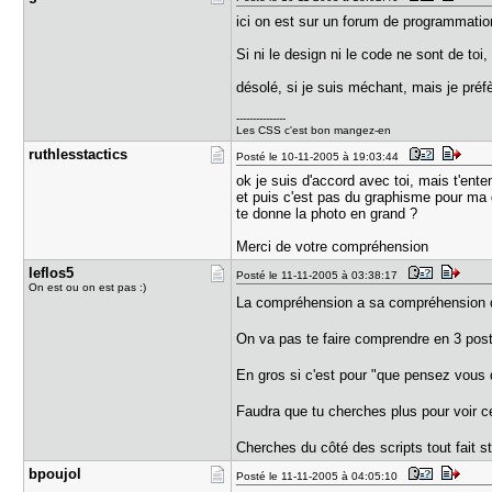
ici on est sur un forum de programmati
Si ni le design ni le code ne sont de toi,
désolé, si je suis méchant, mais je préf
---------------
Les CSS c'est bon mangez-en
ruthlessta​ctics
Posté le 10-11-2005 à 19:03:44
ok je suis d'accord avec toi, mais t'ent
et puis c'est pas du graphisme pour ma 
te donne la photo en grand ?
Merci de votre compréhension
leflos5
Posté le 11-11-2005 à 03:38:17
On est ou on est pas :)
La compréhension a sa compréhension
On va pas te faire comprendre en 3 post
En gros si c'est pour "que pensez vous d
Faudra que tu cherches plus pour voir c
Cherches du côté des scripts tout fait s
bpoujol
Posté le 11-11-2005 à 04:05:10