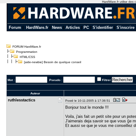
HardWare.fr utilise des c
Forum
|
HardWare.fr
|
News
|
Articles
|
PC
|
S'identifier
|
S'inscrire
FORUM HardWare.fr
Programmation
HTML/CSS
[aide-newbie] Besoin de quelque conseil
Mot :
Pseudo :
Filtrer
Auteur
ruthlessta​ctics
Posté le 10-11-2005 à 17:36:51
Bonjour tout le monde !!!
Voila, j'ais fait un petit site pour un pote
J'aimerais deja savoir se que vous (je m
Et aussi se que je vous me conseillez d