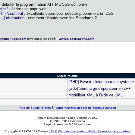
ur débuter la programmation XHTML/CSS conforme
html/
: écrire une page web
/html/css.html
: excellents cours pour débuter proprement en CSS
..] nformation
: comment débuter avec les Standards ?
raphier-bebe.com
(livre photo de bébé) -
www.alsacreations.com
Sujets relatifs
[PHP] Besoin d'aide pour un systeme 
(aide) Surcharge d'operateur en c++
Modéliser XML à l'aide de UML
Plus de sujets relatifs à : [aide-newbie] Besoin de quelque conseil
Forum MesDiscussions.Net
, Version 2010.2
(c) 2000-2011 Doctissimo
Page générée en 0.036 secondes
Copyright © 1997-2025 Groupe
LDLC
(
Signaler un contenu illicite / Données personnelles
)