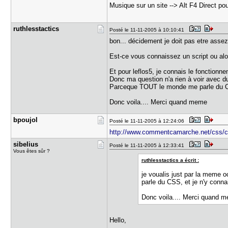
Musique sur un site --> Alt F4 Direct p
ruthlessta​ctics
Posté le 11-11-2005 à 10:10:41
bon... décidement je doit pas etre assez 
Est-ce vous connaissez un script ou a
Et pour leflos5, je connais le fonctionne
Donc ma question n'a rien à voir avec d
Parceque TOUT le monde me parle du CS
Donc voila.... Merci quand meme
bpoujol
Posté le 11-11-2005 à 12:24:06
http://www.commentcamarche.net/css/c
sibelius
Posté le 11-11-2005 à 12:33:41
Vous êtes sûr ?
ruthlesstactics a écrit :
je voualis just par la meme
parle du CSS, et je n'y conna
Donc voila.... Merci quand 
Hello,