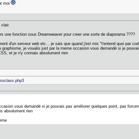
our moi
clair.
lors une fonction sous Dreamweaver pour creer une sorte de diaporama ????
ment d'un serveur web etc... je sais que quand j'est mis "t'entend quoi par co
u graphisme, je voualis just par la meme occasion vous demandé si je pouvai
S, et je n'y connais absolument rien
ssclass.php3
 occasion vous demandé si je pouvais pas améliorer quelques point, pas for
is absolument rien
meme