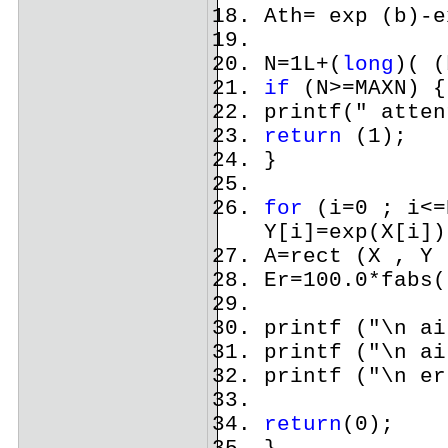
Ath= exp (b)-e
N=1L+(
long
)( (
if
(N>=MAXN) {
printf(" atten
return
(1);
}
for
(i=0 ; i<=
Y[i]=exp(X[i])
A=rect (X , Y 
Er=100.0*fabs(
printf ("\n ai
printf ("\n ai
printf ("\n er
return
(0);