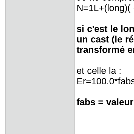
N=1L+(long)( (
si c'est le l
un cast (le r
transformé e
et celle la :
Er=100.0*fabs
fabs = valeu