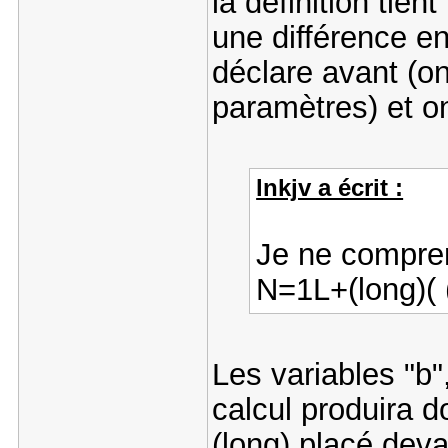
la définition tien
une différence en
déclare avant (o
paramètres) et o
lnkjv a écrit :
Je ne compren
N=1L+(long)( (
Les variables "b"
calcul produira d
(long) placé deva