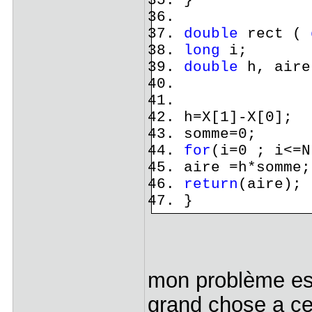
}
double
rect (
long
i;
double
h, aire
h=X[1]-X[0];
somme=0;
for
(i=0 ; i<=N
aire =h*somme;
return
(aire);
}
mon problème est
grand chose a ce