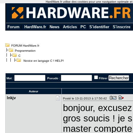
HardWare.fr utilise des cookies pour une navigation optimale et de
Forum
|
HardWare.fr
|
News
|
Articles
|
PC
|
S'identifier
|
S'inscrire
FORUM HardWare.fr
Programmation
C
Novice en langage C ! HELP!
Mot :
Pseudo :
Filtrer
Auteur
lnkjv
Posté le 13-11-2013 à 17:50:42
bonjour, excusez
gros soucis ! je
master comporte d