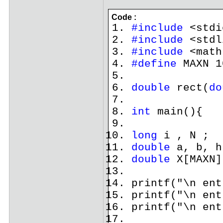
Code :
#include
<stdi
#include
<stdl
#include
<math
#define
MAXN 1
double
rect(
do
int
main(){
long
i , N ;
double
a, b, h
double
X[MAXN]
printf("\n ent
printf("\n ent
printf("\n ent