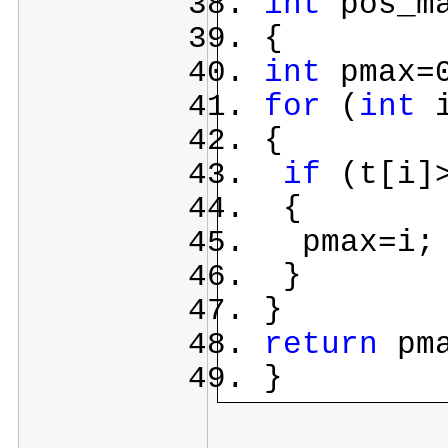
int
pos_m
{
int
pmax=
for
(
int
i
{
if
(t[i]>
{
pmax=i;
}
}
return
pma
}