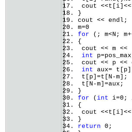
cout <<t[i]<<
}
cout << endl;
m=0
for
(; m<N; m+
{
cout << m << 
int
p=pos_max
cout << p << 
int
aux= t[p]
t[p]=t[N-m];
t[N-m]=aux;
}
for
(
int
i=0; 
{
cout <<t[i]<<
}
return
0;