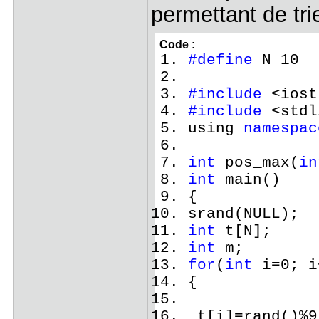
permettant de tri
Code :
#define
N 10
#include
<iost
#include
<stdl
using
namespac
int
pos_max(
in
int
main()
{
srand(NULL);
int
t[N];
int
m;
for
(
int
i=0; i
{
t[i]=rand()%9