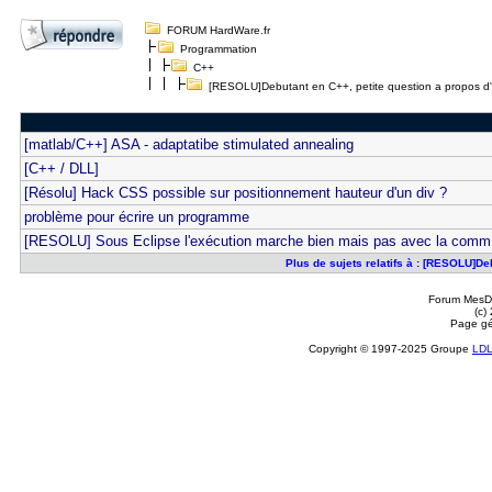
FORUM HardWare.fr
Programmation
C++
[RESOLU]Debutant en C++, petite question a propos d
[matlab/C++] ASA - adaptatibe stimulated annealing
[C++ / DLL]
[Résolu] Hack CSS possible sur positionnement hauteur d'un div ?
problème pour écrire un programme
[RESOLU] Sous Eclipse l'exécution marche bien mais pas avec la comm
Plus de sujets relatifs à : [RESOLU]D
Forum MesDi
(c)
Page gé
Copyright © 1997-2025 Groupe
LD