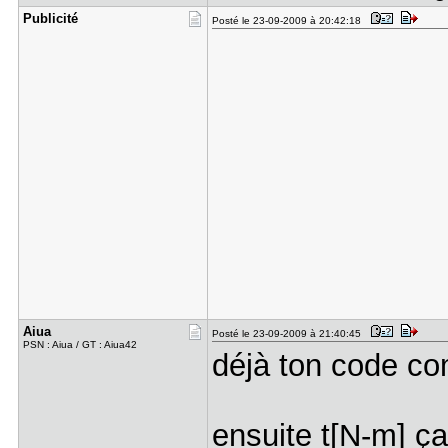
Publicité
Posté le 23-09-2009 à 20:42:18
Aiua
Posté le 23-09-2009 à 21:40:45
PSN : Aiua / GT : Aiua42
déjà ton code co
ensuite t[N-m] ça