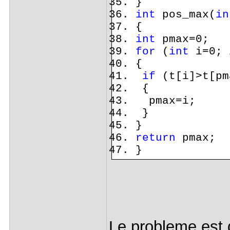
}
int
pos_max(
in
{
int
pmax=0;
for
(
int
i=0; 
{
if
(t[i]>t[pm
{
pmax=i;
}
}
return
pmax;
}
Le probleme est 