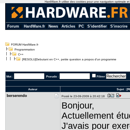
HardWare.fr utilise des cookies pour une navigation optimale et de
Forum
|
HardWare.fr
|
News
|
Articles
|
PC
|
S'identifier
|
S'inscrire
FORUM HardWare.fr
Programmation
C++
[RESOLU]Debutant en C++, petite question a propos d'un programme
Mot :
Pseudo :
Filtrer
Auteur
Sujet :
[R
berserendo
Posté le 23-09-2009 à 20:42:18
Bonjour,
Actuellement étu
J'avais pour exe