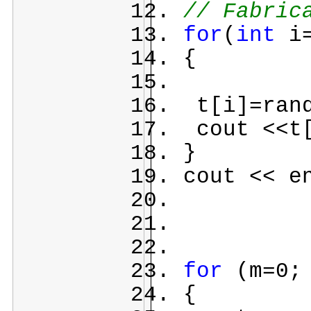
// Fabric
for
(
int
i=
{
t[i]=rand
cout <<t[
}
cout << e
for
(m=0; 
{