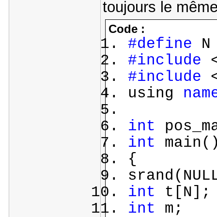
toujours le même
Code :
#define
N 
#include
<
#include
<
using
nam
int
pos_m
int
main(
{
srand(NUL
int
t[N];
int
m;