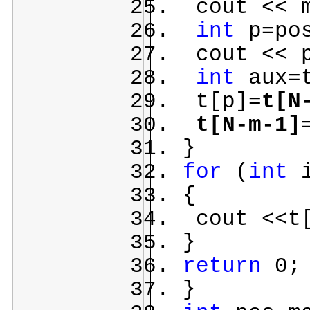
cout << m
int
p=po
cout << p
int
aux=t
t[p]=
t[N
t[N-m-1]
}
for
(
int
i
{
cout <<t[
}
return
0;
}