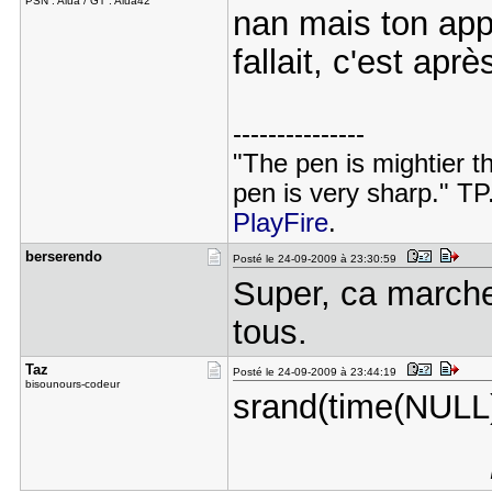
PSN : Aiua / GT : Aiua42
nan mais ton appe
fallait, c'est apr
---------------
"The pen is mightier t
pen is very sharp." TP
PlayFire
.
berserendo
Posté le 24-09-2009 à 23:30:59
Super, ca marche
tous.
Taz
Posté le 24-09-2009 à 23:44:19
bisounours-codeur
srand(time(NULL