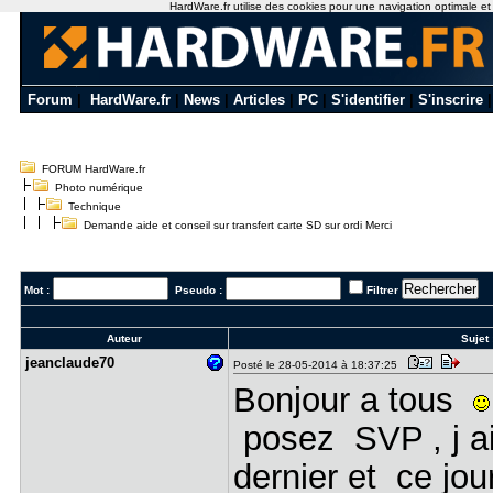
HardWare.fr utilise des cookies pour une navigation optimale et de
Forum
|
HardWare.fr
|
News
|
Articles
|
PC
|
S'identifier
|
S'inscrire
FORUM HardWare.fr
Photo numérique
Technique
Demande aide et conseil sur transfert carte SD sur ordi Merci
Mot :
Pseudo :
Filtrer
Auteur
Sujet 
jeanclaude​70
Posté le 28-05-2014 à 18:37:25
Bonjour a tous
posez SVP , j ai
dernier et ce j