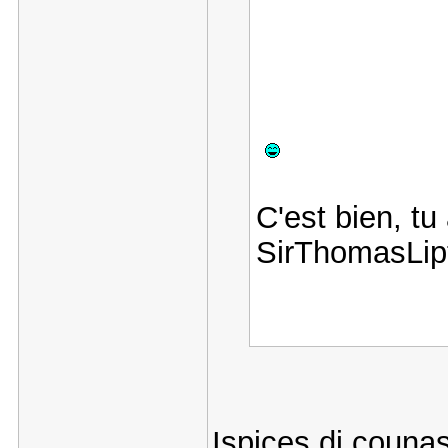
C'est bien, tu
SirThomasLi
Ispices di couna