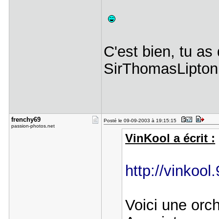
C'est bien, tu as
SirThomasLipto
frenchy69
Posté le 09-09-2003 à 19:15:15
passion-photos.net
VinKool a écrit :
http://vinkoo
Voici une or