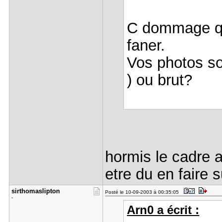
C dommage qu
faner.
Vos photos so
) ou brut?
hormis le cadre a
etre du en faire s
sirthomasl​ipton
Posté le 10-09-2003 à 00:35:05
-
Arn0 a écrit :