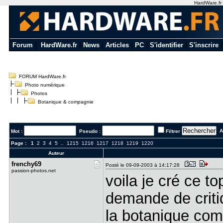
HardWare.fr u
Forum
|
HardWare.fr
|
News
|
Articles
|
PC
|
S'identifier
|
S'inscrire
FORUM HardWare.fr
Photo numérique
Photos
Botanique & compagnie
Al
Mot :
Pseudo :
Filtrer
Page :
1
2
3
4
5
..
1215
1216
1217
1218
1219
1220
Auteur
frenchy69
Posté le 09-09-2003 à 14:17:28
passion-photos.net
voila je cré ce t
demande de criti
la botanique co