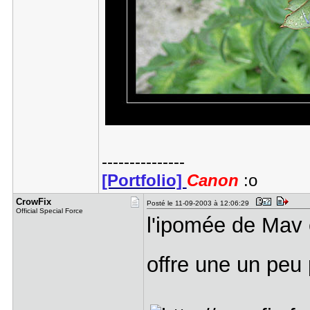
---------------
[Portfolio]
Canon
:o
CrowFix
Posté le 11-09-2003 à 12:06:29
Official Special Force
l'ipomée de Mav é
offre une un peu