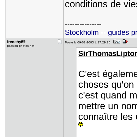
conditions de vies
---------------
Stockholm
--
guides p
frenchy69
Posté le 09-09-2003 à 17:29:35
passion-photos.net
SirThomasLipton 
C'est égaleme
choses qu'on n
c'est quand 
mettre un nom
connaître les 