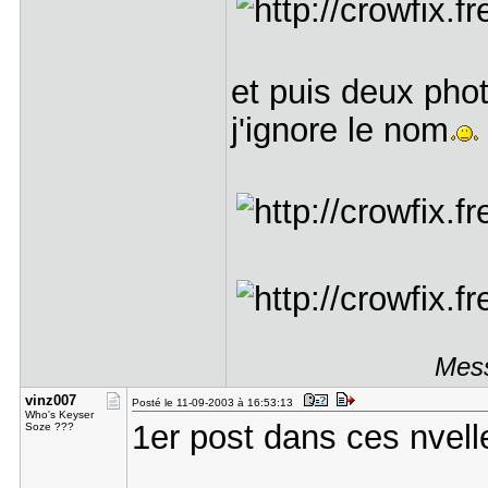
et puis deux pho
j'ignore le nom
Mess
vinz007
Posté le 11-09-2003 à 16:53:13
Who's Keyser
1er post dans ces nvel
Soze ???