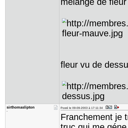
melange de fleur
fleur vu de dess
sirthomasl​ipton
Posté le 09-09-2003 à 17:11:34
-
Franchement je t
truc qui me géne