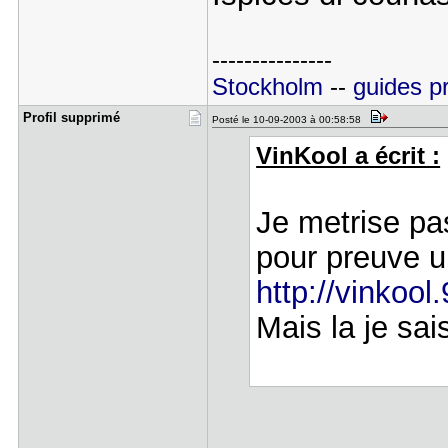
---------------
Stockholm
--
guides p
Profil sup​primé
Posté le 10-09-2003 à 00:58:58
VinKool a écrit :
Je metrise pas
pour preuve u
http://vinkoo
Mais la je sa