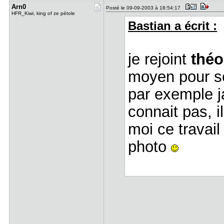
Arn0
Posté le 09-09-2003 à 18:54:17
HFR_Kiwi, king of ze pétole
Bastian a écrit :
je rejoint
théo
moyen pour se 
par exemple ja
connait pas, i
moi ce travail
photo