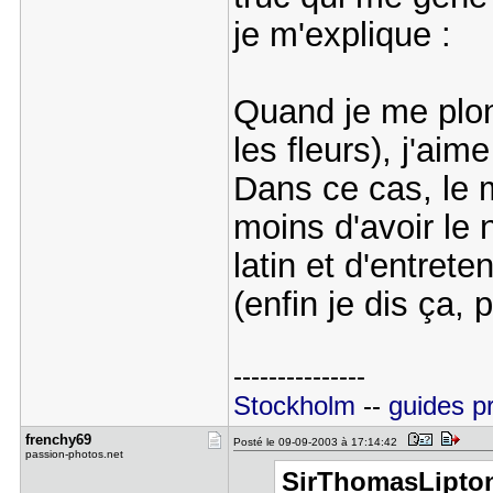
je m'explique :
Quand je me plon
les fleurs), j'ai
Dans ce cas, le 
moins d'avoir le 
latin et d'entret
(enfin je dis ça, 
---------------
Stockholm
--
guides p
frenchy69
Posté le 09-09-2003 à 17:14:42
passion-photos.net
SirThomasLipton 