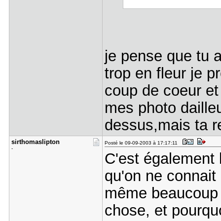
je pense que tu 
trop en fleur je 
coup de coeur et
mes photo dailleu
dessus,mais ta r
sirthomasl​ipton
Posté le 09-09-2003 à 17:17:11
-
C'est également 
qu'on ne connait 
même beaucoup p
chose, et pourquo