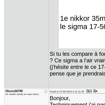
1e nikkor 35m
le sigma 17-5
Si tu les compare à f
? Ce sigma a l'air vra
(j'hésite entre le ce 1
pense que je prendrai
Olorin2679​0
Posté le 27-06-2016 à 11:11:26
Un clavier azerty en vaux deux
Bonjour,
Techniquement j'ai pa