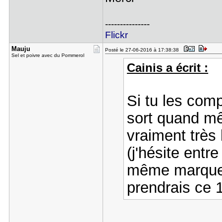
---------------
Flickr
Mauju
Posté le 27-06-2016 à 17:38:38
Sel et poivre avec du Pommerol
Cainis a écrit :
Si tu les comp
sort quand mê
vraiment très
(j'hésite entr
même marque, 
prendrais ce 