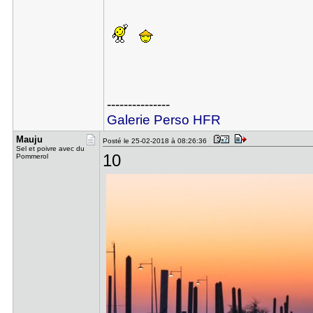
---------------
Galerie Perso HFR
Mauju
Posté le 25-02-2018 à 08:26:36
Sel et poivre avec du
10
Pommerol