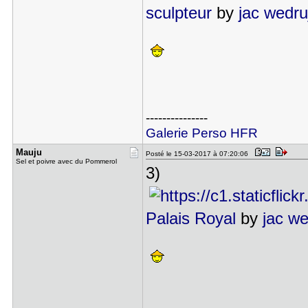
sculpteur
by
jac wedru
---------------
Galerie Perso HFR
Mauju
Posté le 15-03-2017 à 07:20:06
Sel et poivre avec du Pommerol
3)
Palais Royal
by
jac we