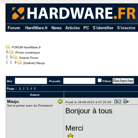
Forum
|
HardWare.fr
|
News
|
Articles
|
PC
|
S'identifier
|
S'inscrire
FORUM HardWare.fr
Photo numérique
Galerie Perso
[Galerie] Mauju
Mot :
Pseudo :
Filtrer
Page :
1
2
3
4
5
Auteur
Mauju
Posté le 26-06-2016 à 07:25:09
Sel et poivre avec du Pommerol
Bonjour à tous
Merci