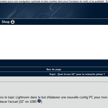
ookies pour une navigation optimale et des cookies tiers pour l'analyse du trafic et la publicité
E
|
Shop
Bas de page
Sujet :
Quel écran 32" pour la retouche photo ?
ns le topic Lightroom dans le but d'élaborer une nouvelle config PC pour mon 
lacer l'actuel (32" en 1080
).