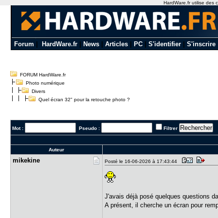
HardWare.fr utilise des c
Forum
|
HardWare.fr
|
News
|
Articles
|
PC
|
S'identifier
|
S'inscrire
FORUM HardWare.fr
Photo numérique
Divers
Quel écran 32" pour la retouche photo ?
Mot :
Pseudo :
Filtrer
Auteur
mikekine
Posté le 16-06-2026 à 17:43:44
J'avais déjà posé quelques questions da
A présent, il cherche un écran pour remp