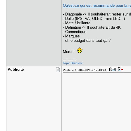
Qu'est-ce qui est recommandé pour la re
- Diagonale -> Il souhaiterait rester sur 
- Dalle (IPS, VA, OLED, mini-LED...)
- Mate / brillante
- Définition -> Il souhaiterait du 4K
- Connectique
- Marques
- et le budget dans tout ça ?
Merci !
---------------
Topic Blindtest
Publicité
Posté le 16-06-2026 à 17:43:44