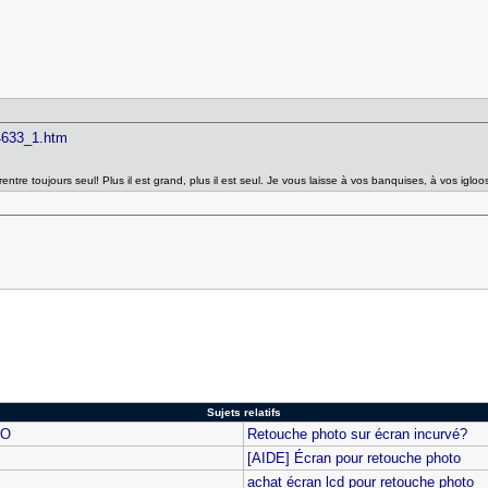
 4633_1.htm
entre toujours seul! Plus il est grand, plus il est seul. Je vous laisse à vos banquises, à vos iglo
Sujets relatifs
ZO
Retouche photo sur écran incurvé?
[AIDE] Écran pour retouche photo
achat écran lcd pour retouche photo