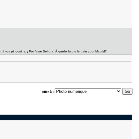
os, à vos pingouins. ¡ Por favor Señora! À quelle heure le train pour Madrid?
Aller à :