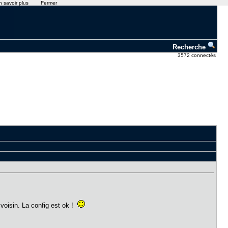
n savoir plus
Fermer
Recherche
3572 connectés
voisin. La config est ok !