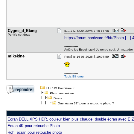
Cygne_d_Et​ang
Posté le 16-06-2026 à 18:22:59
Punk's not dead
https://forum.hardware.fr/hfr/Photo [...]
---------------
Arrière les Esquimaux! Je rentre seul. Un matador r
mikekine
Posté le 16-06-2026 à 19:07:59
---------------
Topic Blindtest
FORUM HardWare.fr
Photo numérique
Divers
Quel écran 32" pour la retouche photo ?
Ecran DELL XPS HDR, couleur bien plus chaude, double écran avec EI
Ecran 4K pour retouche Photo
Rch. écran pour retouche photo