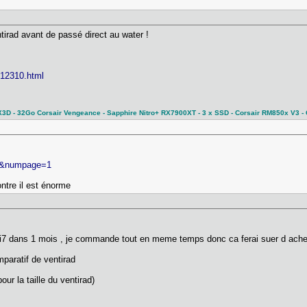
entirad avant de passé direct au water !
] 12310.html
 - 32Go Corsair Vengeance - Sapphire Nitro+ RX7900XT - 3 x SSD - Corsair RM850x V3 - C
.] &numpage=1
ontre il est énorme
7 dans 1 mois , je commande tout en meme temps donc ca ferai suer d achete
paratif de ventirad
ur la taille du ventirad)