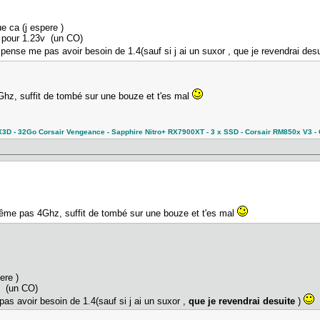
e ca (j espere )
 pour 1.23v (un CO)
pense me pas avoir besoin de 1.4(sauf si j ai un suxor , que je revendrai desu
z, suffit de tombé sur une bouze et t'es mal
 - 32Go Corsair Vengeance - Sapphire Nitro+ RX7900XT - 3 x SSD - Corsair RM850x V3 - C
ême pas 4Ghz, suffit de tombé sur une bouze et t'es mal
pere )
v (un CO)
as avoir besoin de 1.4(sauf si j ai un suxor ,
que je revendrai desuite
)