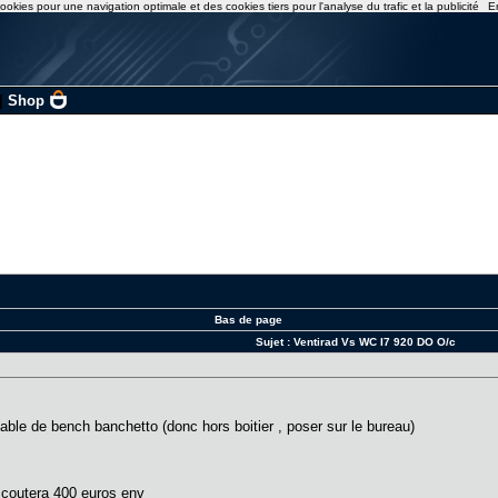
ookies pour une navigation optimale et des cookies tiers pour l'analyse du trafic et la publicité
E
|
Shop
Bas de page
Sujet :
Ventirad Vs WC I7 920 DO O/c
table de bench banchetto (donc hors boitier , poser sur le bureau)
 coutera 400 euros env