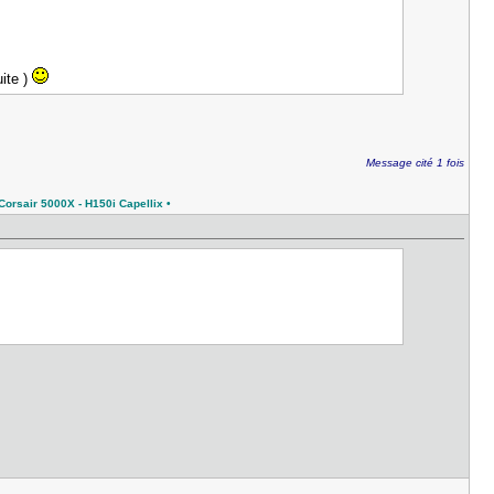
ite )
Message cité 1 fois
orsair 5000X - H150i Capellix •