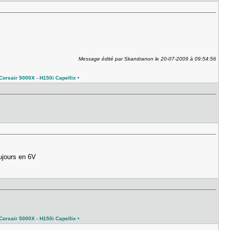
Message édité par Skandranon le 20-07-2009 à 09:54:56
orsair 5000X - H150i Capellix •
oujours en 6V
orsair 5000X - H150i Capellix •