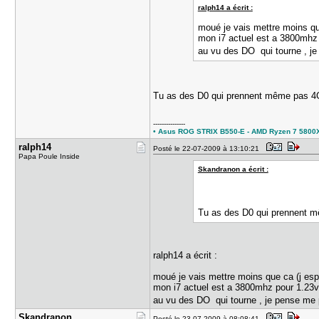
ralph14 a écrit :
moué je vais mettre moins qu
mon i7 actuel est a 3800mhz
au vu des DO qui tourne , je 
Tu as des D0 qui prennent même pas 4Gh
---------------
• Asus ROG STRIX B550-E - AMD Ryzen 7 5800X3D
ralph14
Posté le 22-07-2009 à 13:10:21
Papa Poule Inside
Skandranon a écrit :
Tu as des D0 qui prennent m
ralph14 a écrit :
moué je vais mettre moins que ca (j es
mon i7 actuel est a 3800mhz pour 1.23
au vu des DO qui tourne , je pense me p
Skandranon
Posté le 23-07-2009 à 08:08:41