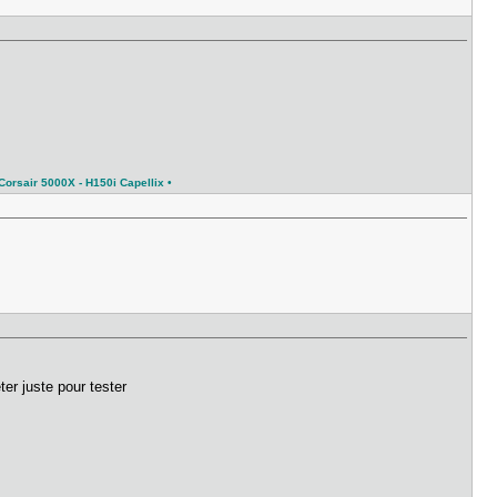
orsair 5000X - H150i Capellix •
r juste pour tester