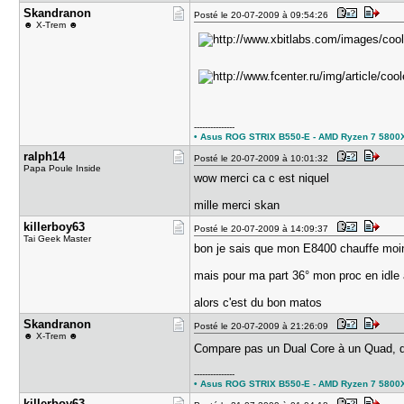
Skandranon
Posté le 20-07-2009 à 09:54:26
☻ X-Trem ☻
---------------
• Asus ROG STRIX B550-E - AMD Ryzen 7 5800X3D
ralph14
Posté le 20-07-2009 à 10:01:32
Papa Poule Inside
wow merci ca c est niquel
mille merci skan
killerboy6​3
Posté le 20-07-2009 à 14:09:37
Tai Geek Master
bon je sais que mon E8400 chauffe moin
mais pour ma part 36° mon proc en idle a
alors c'est du bon matos
Skandranon
Posté le 20-07-2009 à 21:26:09
☻ X-Trem ☻
Compare pas un Dual Core à un Quad, qu
---------------
• Asus ROG STRIX B550-E - AMD Ryzen 7 5800X3D
killerboy6​3