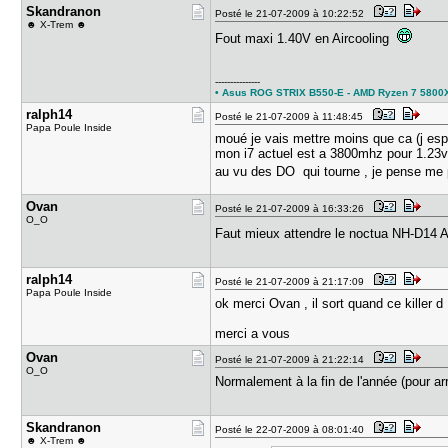
Skandranon
Posté le 21-07-2009 à 10:22:52
☻ X-Trem ☻
Fout maxi 1.40V en Aircooling
---------------
• Asus ROG STRIX B550-E - AMD Ryzen 7 5800X3D
ralph14
Posté le 21-07-2009 à 11:48:45
Papa Poule Inside
moué je vais mettre moins que ca (j es
mon i7 actuel est a 3800mhz pour 1.23
au vu des DO qui tourne , je pense me pa
Ovan
Posté le 21-07-2009 à 16:33:26
O_O
Faut mieux attendre le noctua NH-D14 A
ralph14
Posté le 21-07-2009 à 21:17:09
Papa Poule Inside
ok merci Ovan , il sort quand ce killer
merci a vous
Ovan
Posté le 21-07-2009 à 21:22:14
O_O
Normalement à la fin de l'année (pour ar
Skandranon
Posté le 22-07-2009 à 08:01:40
☻ X-Trem ☻