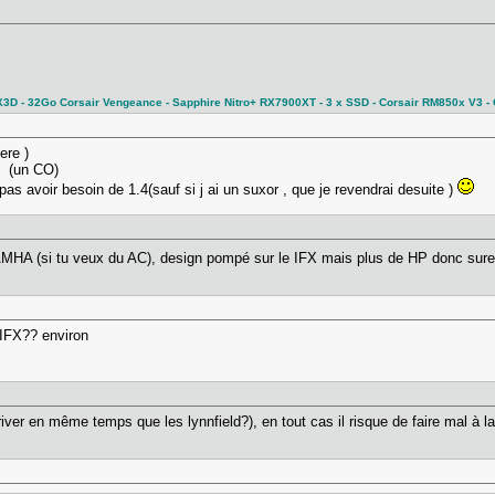
 - 32Go Corsair Vengeance - Sapphire Nitro+ RX7900XT - 3 x SSD - Corsair RM850x V3 - C
pere )
v (un CO)
s avoir besoin de 1.4(sauf si j ai un suxor , que je revendrai desuite )
MHA (si tu veux du AC), design pompé sur le IFX mais plus de HP donc surem
 d IFX?? environ
river en même temps que les lynnfield?), en tout cas il risque de faire mal à 