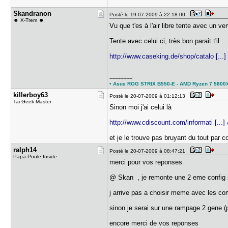
Skandranon
Posté le 19-07-2009 à 22:18:00
☻ X-Trem ☻
Vu que t'es à l'air libre tente avec un v
Tente avec celui ci, très bon parait t'il :
http://www.caseking.de/shop/catalo [...
---------------
• Asus ROG STRIX B550-E - AMD Ryzen 7 5800X3D
killerboy6​3
Posté le 20-07-2009 à 01:12:13
Tai Geek Master
Sinon moi j'ai celui là
http://www.cdiscount.com/informati [..
et je le trouve pas bruyant du tout par c
ralph14
Posté le 20-07-2009 à 08:47:21
Papa Poule Inside
merci pour vos reponses
@ Skan , je remonte une 2 eme config i
j arrive pas a choisir meme avec les com
sinon je serai sur une rampage 2 gene (po
encore merci de vos reponses