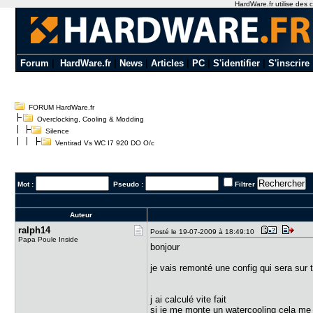
HardWare.fr utilise des c
Forum
|
HardWare.fr
|
News
|
Articles
|
PC
|
S'identifier
|
S'inscrire
FORUM HardWare.fr
Overclocking, Cooling & Modding
Silence
Ventirad Vs WC I7 920 DO O/c
Mot :
Pseudo :
Filtrer
Auteur
ralph14
Posté le 19-07-2009 à 18:49:10
Papa Poule Inside
bonjour
je vais remonté une config qui sera sur 
j ai calculé vite fait
si je me monte un watercooling cela me