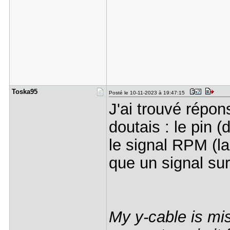
Toska95
Posté le 10-11-2023 à 19:47:15
J'ai trouvé répon
doutais : le pin 
le signal RPM (la 
que un signal su
My y-cable is mis