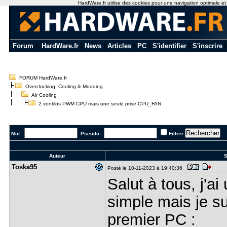
HardWare.fr utilise des cookies pour une navigation optimale et de
Forum
|
HardWare.fr
|
News
|
Articles
|
PC
|
S'identifier
|
S'inscrire
FORUM HardWare.fr
Overclocking, Cooling & Modding
Air Cooling
2 ventilos PWM CPU mais une seule prise CPU_FAN
Mot :
Pseudo :
Filtrer
Auteur
S
Toska95
Posté le 10-11-2023 à 19:40:36
Salut à tous, j'ai
simple mais je su
premier PC :