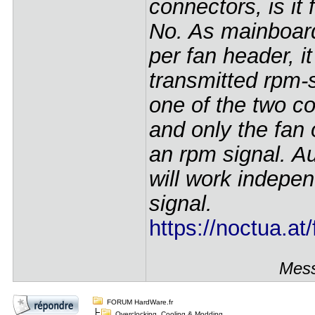
connectors, is it 
No. As mainboard
per fan header, i
transmitted rpm-s
one of the two c
and only the fan 
an rpm signal. Au
will work indepe
signal.
https://noctua.at/
Mess
FORUM HardWare.fr
Overclocking, Cooling & Modding