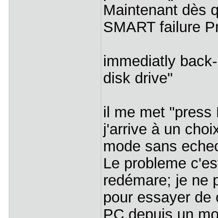
Maintenant dès q
SMART failur
wa
immediatly back-
disk drive"
il me met "press 
j'arrive à un cho
mode sans echec
Le probleme c'es
redémare; je ne 
pour essayer de c
PC depuis un mo