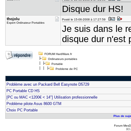
Disque dur HS!
thojolu
Posté le 15-06-2008 à 17:27:59
Expert Ordinateur Portables
Je suis dans le 
disque dur n'est
FORUM HardWare.fr
Ordinateurs portables
Portable
Probleme de PC
Problème avec un Packard Bell Easynote D5729
PC Portable CD HS
[PC ou MAC <1200€ < 14"] Utilisation professionnelle
Problème pilote Asus 8600 GTM
Choix PC Portable
Plus de suje
Forum MesDi
(c)