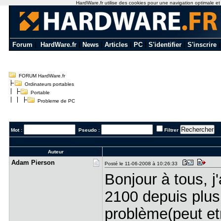
HardWare.fr utilise des cookies pour une navigation optimale et de
Forum
|
HardWare.fr
|
News
|
Articles
|
PC
|
S'identifier
|
S'inscrire
FORUM HardWare.fr
Ordinateurs portables
Portable
Probleme de PC
Mot :
Pseudo :
Filtrer
Auteur
Adam Piers​on
Posté le 11-06-2008 à 10:26:33
Bonjour à tous, 
2100 depuis plus 
problème(peut etr